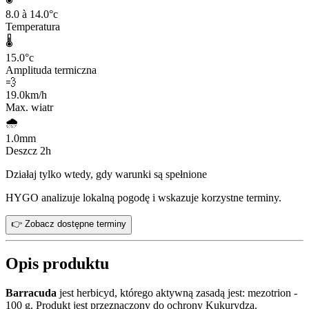
8.0 à 14.0
°c
Temperatura
🌡️
15.0
°c
Amplituda termiczna
💨
19.0
km/h
Max. wiatr
🌧️
1.0
mm
Deszcz 2h
Działaj tylko wtedy, gdy warunki są spełnione
HYGO analizuje lokalną pogodę i wskazuje korzystne terminy.
👉 Zobacz dostępne terminy
Opis produktu
Barracuda
jest herbicyd, którego aktywną zasadą jest: mezotrion -
100 g. Produkt jest przeznaczony do ochrony Kukurydza.