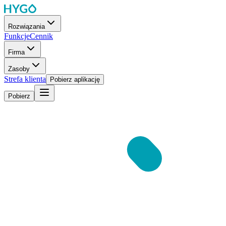
Rozwiązania
Funkcje
Cennik
Firma
Zasoby
Strefa klienta
Pobierz aplikację
Pobierz