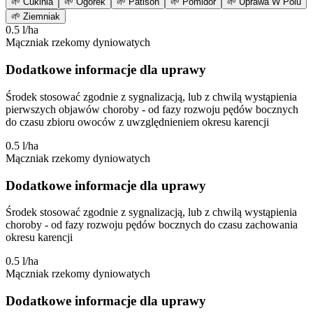
🌱
Cukinia
🌱
Ogórek
🌱
Patison
🌱
Pomidor
🌱
Uprawa W Polu
🌱
Ziemniak
0.5 l/ha
Mączniak rzekomy dyniowatych
Dodatkowe informacje dla uprawy
Środek stosować zgodnie z sygnalizacją, lub z chwilą wystąpienia
pierwszych objawów choroby - od fazy rozwoju pędów bocznych
do czasu zbioru owoców z uwzględnieniem okresu karencji
0.5 l/ha
Mączniak rzekomy dyniowatych
Dodatkowe informacje dla uprawy
Środek stosować zgodnie z sygnalizacją, lub z chwilą wystąpienia
choroby - od fazy rozwoju pędów bocznych do czasu zachowania
okresu karencji
0.5 l/ha
Mączniak rzekomy dyniowatych
Dodatkowe informacje dla uprawy