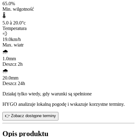
65.0
%
Min. wilgotność
🌡️
5.0 à 20.0
°c
Temperatura
💨
19.0
km/h
Max. wiatr
🌧️
1.0
mm
Deszcz 2h
🌧️
20.0
mm
Deszcz 24h
Działaj tylko wtedy, gdy warunki są spełnione
HYGO analizuje lokalną pogodę i wskazuje korzystne terminy.
👉 Zobacz dostępne terminy
Opis produktu