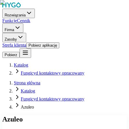
Rozwiązania
Funkcje
Cennik
Firma
Zasoby
Strefa klienta
Pobierz aplikację
Pobierz
Katalog
Fungicyd kontaktowy opracowany
Strona główna
Katalog
Fungicyd kontaktowy opracowany
Azuleo
Azuleo