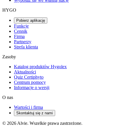
Wyposaż się we własną stację
HYGO
Pobierz aplikację
Funkcje
Cennik
Firma
Partnerzy
Strefa klienta
Zasoby
Katalog produktów Hygolex
Aktualności
Quiz Certiphyto
Centrum pomocy
Informacje o wersji
O nas
Wartości i firma
Skontaktuj się z nami
© 2026 Alvie. Wszelkie prawa zastrzeżone.