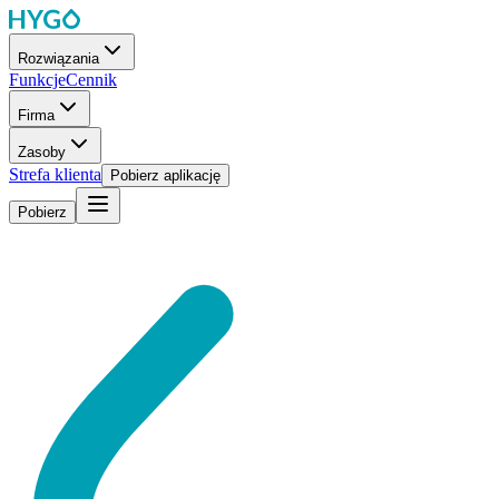
Rozwiązania
Funkcje
Cennik
Firma
Zasoby
Strefa klienta
Pobierz aplikację
Pobierz