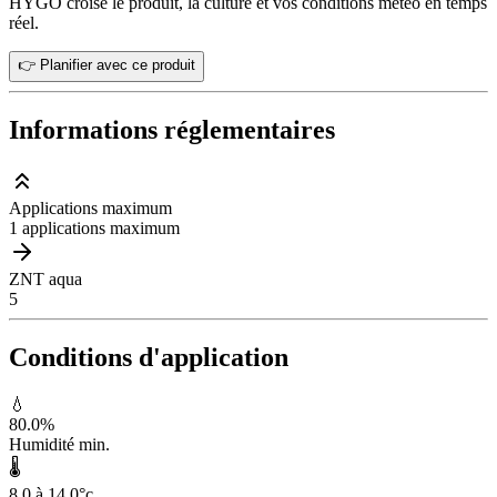
HYGO croise le produit, la culture et vos conditions météo en temps
réel.
👉 Planifier avec ce produit
Informations réglementaires
Applications maximum
1 applications maximum
ZNT aqua
5
Conditions d'application
💧
80.0
%
Humidité min.
🌡️
8.0 à 14.0
°c