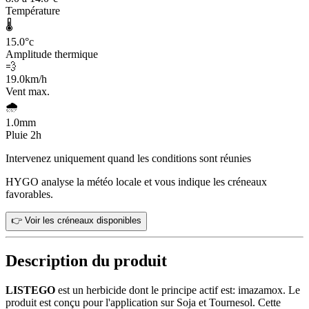
Température
🌡️
15.0
°c
Amplitude thermique
💨
19.0
km/h
Vent max.
🌧️
1.0
mm
Pluie 2h
Intervenez uniquement quand les conditions sont réunies
HYGO analyse la météo locale et vous indique les créneaux
favorables.
👉 Voir les créneaux disponibles
Description du produit
LISTEGO
est un herbicide dont le principe actif est: imazamox. Le
produit est conçu pour l'application sur Soja et Tournesol. Cette