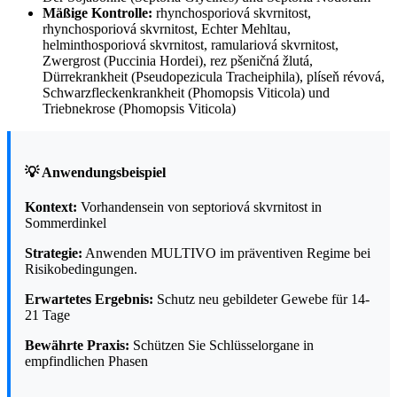
Mäßige Kontrolle:
rhynchosporiová skvrnitost,
rhynchosporiová skvrnitost, Echter Mehltau,
helminthosporiová skvrnitost, ramulariová skvrnitost,
Zwergrost (Puccinia Hordei), rez pšeničná žlutá,
Dürrekrankheit (Pseudopezicula Tracheiphila), plíseň révová,
Schwarzfleckenkrankheit (Phomopsis Viticola) und
Triebnekrose (Phomopsis Viticola)
💡 Anwendungsbeispiel
Kontext:
Vorhandensein von septoriová skvrnitost in
Sommerdinkel
Strategie:
Anwenden MULTIVO im präventiven Regime bei
Risikobedingungen.
Erwartetes Ergebnis:
Schutz neu gebildeter Gewebe für 14-
21 Tage
Bewährte Praxis:
Schützen Sie Schlüsselorgane in
empfindlichen Phasen