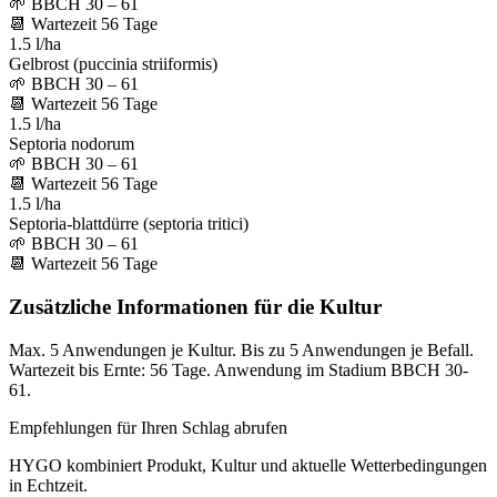
🌱
BBCH 30 – 61
📆
Wartezeit
56
Tage
1.5 l/ha
Gelbrost (puccinia striiformis)
🌱
BBCH 30 – 61
📆
Wartezeit
56
Tage
1.5 l/ha
Septoria nodorum
🌱
BBCH 30 – 61
📆
Wartezeit
56
Tage
1.5 l/ha
Septoria-blattdürre (septoria tritici)
🌱
BBCH 30 – 61
📆
Wartezeit
56
Tage
Zusätzliche Informationen für die Kultur
Max. 5 Anwendungen je Kultur. Bis zu 5 Anwendungen je Befall.
Wartezeit bis Ernte: 56 Tage. Anwendung im Stadium BBCH 30-
61.
Empfehlungen für Ihren Schlag abrufen
HYGO kombiniert Produkt, Kultur und aktuelle Wetterbedingungen
in Echtzeit.