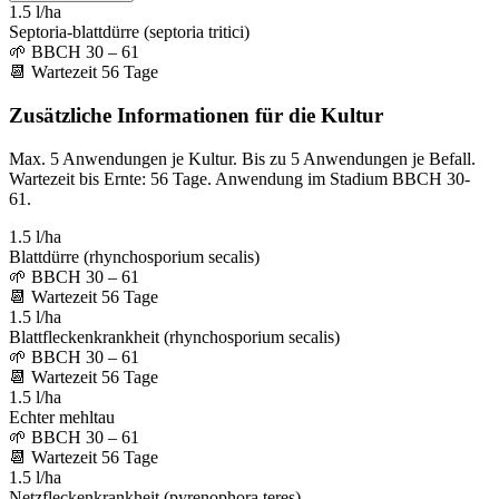
1.5 l/ha
Septoria-blattdürre (septoria tritici)
🌱
BBCH 30 – 61
📆
Wartezeit
56
Tage
Zusätzliche Informationen für die Kultur
Max. 5 Anwendungen je Kultur. Bis zu 5 Anwendungen je Befall.
Wartezeit bis Ernte: 56 Tage. Anwendung im Stadium BBCH 30-
61.
1.5 l/ha
Blattdürre (rhynchosporium secalis)
🌱
BBCH 30 – 61
📆
Wartezeit
56
Tage
1.5 l/ha
Blattfleckenkrankheit (rhynchosporium secalis)
🌱
BBCH 30 – 61
📆
Wartezeit
56
Tage
1.5 l/ha
Echter mehltau
🌱
BBCH 30 – 61
📆
Wartezeit
56
Tage
1.5 l/ha
Netzfleckenkrankheit (pyrenophora teres)