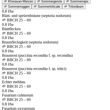
🌱
Khorasan-Weizen
🌱
Sommergerste
🌱
Sommerraps
🌱
Sommerroggen
🌱
Sommertriticale
🌱
Tritordeum
0.8 l/ha
Blatt- und spelzenbräune (septoria nodorum)
🌱
BBCH 25 – 69
0.8 l/ha
Blattflecken
🌱
BBCH 25 – 69
0.8 l/ha
Braunfleckigkeit (septoria nodorum)
🌱
BBCH 25 – 69
0.8 l/ha
Braunrost (puccinia recondita f. sp. recondita)
🌱
BBCH 25 – 69
0.8 l/ha
Braunrost (puccinia recondita f. sp. tritici)
🌱
BBCH 25 – 69
0.8 l/ha
Echter mehltau
🌱
BBCH 25 – 69
0.8 l/ha
Fusarium culmorum
🌱
BBCH 25 – 69
0.8 l/ha
Fusarium oxysporum