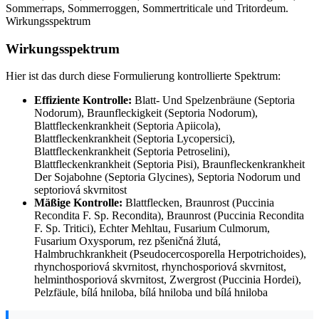
Sommerraps, Sommerroggen, Sommertriticale und Tritordeum.
Wirkungsspektrum
Wirkungsspektrum
Hier ist das durch diese Formulierung kontrollierte Spektrum:
Effiziente Kontrolle:
Blatt- Und Spelzenbräune (Septoria
Nodorum), Braunfleckigkeit (Septoria Nodorum),
Blattfleckenkrankheit (Septoria Apiicola),
Blattfleckenkrankheit (Septoria Lycopersici),
Blattfleckenkrankheit (Septoria Petroselini),
Blattfleckenkrankheit (Septoria Pisi), Braunfleckenkrankheit
Der Sojabohne (Septoria Glycines), Septoria Nodorum und
septoriová skvrnitost
Mäßige Kontrolle:
Blattflecken, Braunrost (Puccinia
Recondita F. Sp. Recondita), Braunrost (Puccinia Recondita
F. Sp. Tritici), Echter Mehltau, Fusarium Culmorum,
Fusarium Oxysporum, rez pšeničná žlutá,
Halmbruchkrankheit (Pseudocercosporella Herpotrichoides),
rhynchosporiová skvrnitost, rhynchosporiová skvrnitost,
helminthosporiová skvrnitost, Zwergrost (Puccinia Hordei),
Pelzfäule, bílá hniloba, bílá hniloba und bílá hniloba