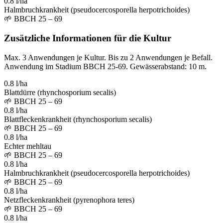
0.8 l/ha
Halmbruchkrankheit (pseudocercosporella herpotrichoides)
🌱
BBCH 25 – 69
Zusätzliche Informationen für die Kultur
Max. 3 Anwendungen je Kultur. Bis zu 2 Anwendungen je Befall.
Anwendung im Stadium BBCH 25-69. Gewässerabstand: 10 m.
0.8 l/ha
Blattdürre (rhynchosporium secalis)
🌱
BBCH 25 – 69
0.8 l/ha
Blattfleckenkrankheit (rhynchosporium secalis)
🌱
BBCH 25 – 69
0.8 l/ha
Echter mehltau
🌱
BBCH 25 – 69
0.8 l/ha
Halmbruchkrankheit (pseudocercosporella herpotrichoides)
🌱
BBCH 25 – 69
0.8 l/ha
Netzfleckenkrankheit (pyrenophora teres)
🌱
BBCH 25 – 69
0.8 l/ha