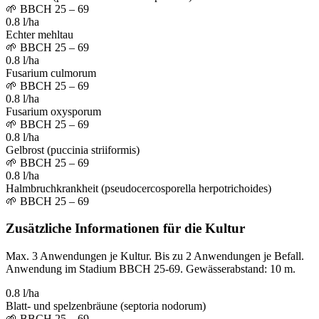
🌱
BBCH 25 – 69
0.8 l/ha
Echter mehltau
🌱
BBCH 25 – 69
0.8 l/ha
Fusarium culmorum
🌱
BBCH 25 – 69
0.8 l/ha
Fusarium oxysporum
🌱
BBCH 25 – 69
0.8 l/ha
Gelbrost (puccinia striiformis)
🌱
BBCH 25 – 69
0.8 l/ha
Halmbruchkrankheit (pseudocercosporella herpotrichoides)
🌱
BBCH 25 – 69
Zusätzliche Informationen für die Kultur
Max. 3 Anwendungen je Kultur. Bis zu 2 Anwendungen je Befall.
Anwendung im Stadium BBCH 25-69. Gewässerabstand: 10 m.
0.8 l/ha
Blatt- und spelzenbräune (septoria nodorum)
🌱
BBCH 25 – 69