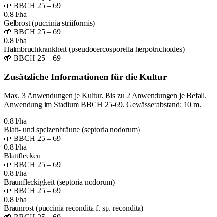
🌱
BBCH 25 – 69
0.8 l/ha
Gelbrost (puccinia striiformis)
🌱
BBCH 25 – 69
0.8 l/ha
Halmbruchkrankheit (pseudocercosporella herpotrichoides)
🌱
BBCH 25 – 69
Zusätzliche Informationen für die Kultur
Max. 3 Anwendungen je Kultur. Bis zu 2 Anwendungen je Befall.
Anwendung im Stadium BBCH 25-69. Gewässerabstand: 10 m.
0.8 l/ha
Blatt- und spelzenbräune (septoria nodorum)
🌱
BBCH 25 – 69
0.8 l/ha
Blattflecken
🌱
BBCH 25 – 69
0.8 l/ha
Braunfleckigkeit (septoria nodorum)
🌱
BBCH 25 – 69
0.8 l/ha
Braunrost (puccinia recondita f. sp. recondita)
🌱
BBCH 25 – 69