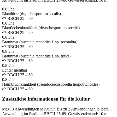
Anwendung im Stadium BBCH 25-69. Gewässerabstand: 10 m.
0.8 l/ha
Blattdürre (rhynchosporium secalis)
🌱
BBCH 25 – 69
0.8 l/ha
Blattfleckenkrankheit (rhynchosporium secalis)
🌱
BBCH 25 – 69
0.8 l/ha
Braunrost (puccinia recondita f. sp. recondita)
🌱
BBCH 25 – 69
0.8 l/ha
Braunrost (puccinia recondita f. sp. tritici)
🌱
BBCH 25 – 69
0.8 l/ha
Echter mehltau
🌱
BBCH 25 – 69
0.8 l/ha
Halmbruchkrankheit (pseudocercosporella herpotrichoides)
🌱
BBCH 25 – 69
Zusätzliche Informationen für die Kultur
Max. 3 Anwendungen je Kultur. Bis zu 2 Anwendungen je Befall.
Anwendung im Stadium BBCH 25-69. Gewässerabstand: 10 m.