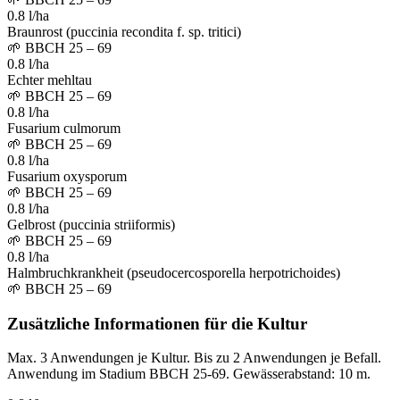
0.8 l/ha
Braunrost (puccinia recondita f. sp. tritici)
🌱
BBCH 25 – 69
0.8 l/ha
Echter mehltau
🌱
BBCH 25 – 69
0.8 l/ha
Fusarium culmorum
🌱
BBCH 25 – 69
0.8 l/ha
Fusarium oxysporum
🌱
BBCH 25 – 69
0.8 l/ha
Gelbrost (puccinia striiformis)
🌱
BBCH 25 – 69
0.8 l/ha
Halmbruchkrankheit (pseudocercosporella herpotrichoides)
🌱
BBCH 25 – 69
Zusätzliche Informationen für die Kultur
Max. 3 Anwendungen je Kultur. Bis zu 2 Anwendungen je Befall.
Anwendung im Stadium BBCH 25-69. Gewässerabstand: 10 m.