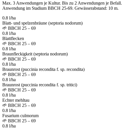
Max. 3 Anwendungen je Kultur. Bis zu 2 Anwendungen je Befall.
Anwendung im Stadium BBCH 25-69. Gewässerabstand: 10 m.
0.8 l/ha
Blatt- und spelzenbräune (septoria nodorum)
🌱
BBCH 25 – 69
0.8 l/ha
Blattflecken
🌱
BBCH 25 – 69
0.8 l/ha
Braunfleckigkeit (septoria nodorum)
🌱
BBCH 25 – 69
0.8 l/ha
Braunrost (puccinia recondita f. sp. recondita)
🌱
BBCH 25 – 69
0.8 l/ha
Braunrost (puccinia recondita f. sp. tritici)
🌱
BBCH 25 – 69
0.8 l/ha
Echter mehltau
🌱
BBCH 25 – 69
0.8 l/ha
Fusarium culmorum
🌱
BBCH 25 – 69
0.8 l/ha