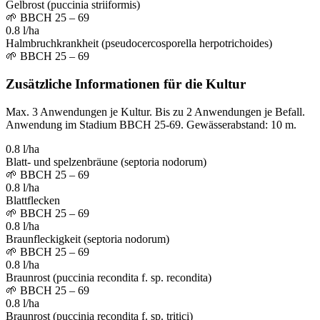
Gelbrost (puccinia striiformis)
🌱
BBCH 25 – 69
0.8 l/ha
Halmbruchkrankheit (pseudocercosporella herpotrichoides)
🌱
BBCH 25 – 69
Zusätzliche Informationen für die Kultur
Max. 3 Anwendungen je Kultur. Bis zu 2 Anwendungen je Befall.
Anwendung im Stadium BBCH 25-69. Gewässerabstand: 10 m.
0.8 l/ha
Blatt- und spelzenbräune (septoria nodorum)
🌱
BBCH 25 – 69
0.8 l/ha
Blattflecken
🌱
BBCH 25 – 69
0.8 l/ha
Braunfleckigkeit (septoria nodorum)
🌱
BBCH 25 – 69
0.8 l/ha
Braunrost (puccinia recondita f. sp. recondita)
🌱
BBCH 25 – 69
0.8 l/ha
Braunrost (puccinia recondita f. sp. tritici)