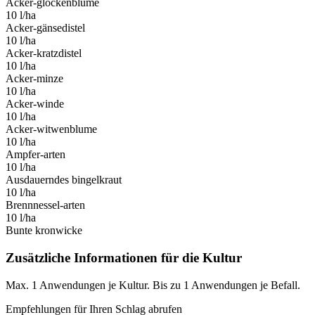
Acker-glockenblume
10 l/ha
Acker-gänsedistel
10 l/ha
Acker-kratzdistel
10 l/ha
Acker-minze
10 l/ha
Acker-winde
10 l/ha
Acker-witwenblume
10 l/ha
Ampfer-arten
10 l/ha
Ausdauerndes bingelkraut
10 l/ha
Brennnessel-arten
10 l/ha
Bunte kronwicke
Zusätzliche Informationen für die Kultur
Max. 1 Anwendungen je Kultur. Bis zu 1 Anwendungen je Befall.
Empfehlungen für Ihren Schlag abrufen