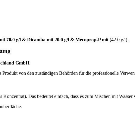
it 70.0 g/l & Dicamba mit 20.0 g/l & Mecoprop-P mit
(42.0 g/l).
sung
schland GmbH
.
das Produkt von den zuständigen Behörden für die professionelle Verw
s Konzentrat). Das bedeutet einfach, dass es zum Mischen mit Wasser 
noberfläche.