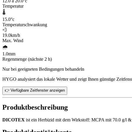
12.0 à 20.0
°c
Temperatur
🌡️
15.0
°c
Temperaturschwankung
💨
19.0
km/h
Max. Wind
🌧️
1.0
mm
Regenmenge (nächste 2 h)
Nur bei geeigneten Bedingungen behandeln
HYGO analysiert das lokale Wetter und zeigt Ihnen günstige Zeitfenst
👉 Verfügbare Zeitfenster anzeigen
Produktbeschreibung
DICOTEX
ist ein Herbizid mit dem Wirkstoff: MCPA mit 70.0 g/l &