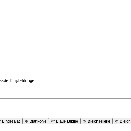
passte Empfehlungen.

Bindesalat
🌱
Blattkohle
🌱
Blaue Lupine
🌱
Bleichsellerie
🌱
Bleich