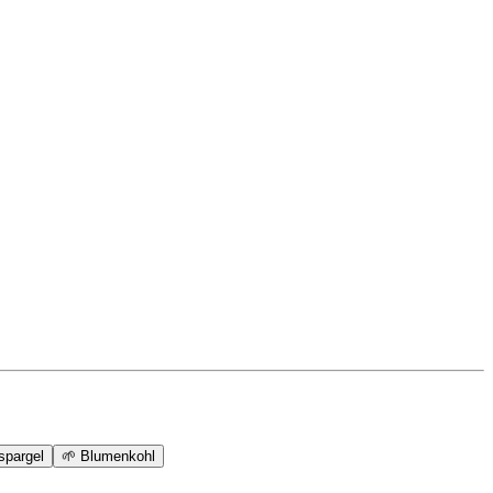
spargel
🌱
Blumenkohl