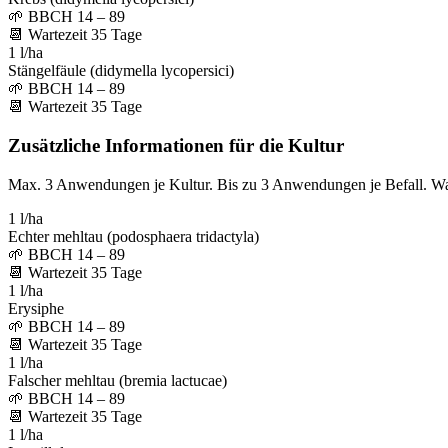
🌱
BBCH 14 – 89
📆
Wartezeit
35
Tage
1 l/ha
Stängelfäule (didymella lycopersici)
🌱
BBCH 14 – 89
📆
Wartezeit
35
Tage
Zusätzliche Informationen für die Kultur
Max. 3 Anwendungen je Kultur. Bis zu 3 Anwendungen je Befall. W
1 l/ha
Echter mehltau (podosphaera tridactyla)
🌱
BBCH 14 – 89
📆
Wartezeit
35
Tage
1 l/ha
Erysiphe
🌱
BBCH 14 – 89
📆
Wartezeit
35
Tage
1 l/ha
Falscher mehltau (bremia lactucae)
🌱
BBCH 14 – 89
📆
Wartezeit
35
Tage
1 l/ha