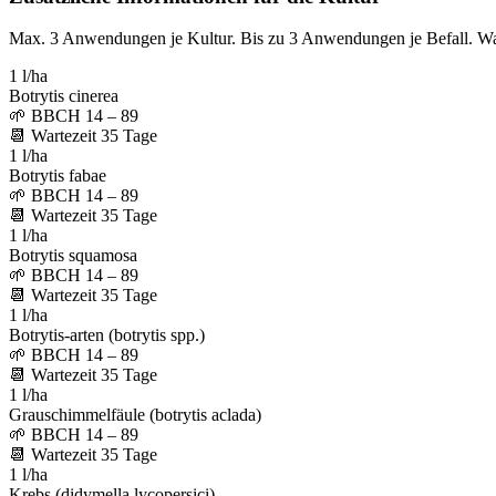
Max. 3 Anwendungen je Kultur. Bis zu 3 Anwendungen je Befall. W
1 l/ha
Botrytis cinerea
🌱
BBCH 14 – 89
📆
Wartezeit
35
Tage
1 l/ha
Botrytis fabae
🌱
BBCH 14 – 89
📆
Wartezeit
35
Tage
1 l/ha
Botrytis squamosa
🌱
BBCH 14 – 89
📆
Wartezeit
35
Tage
1 l/ha
Botrytis-arten (botrytis spp.)
🌱
BBCH 14 – 89
📆
Wartezeit
35
Tage
1 l/ha
Grauschimmelfäule (botrytis aclada)
🌱
BBCH 14 – 89
📆
Wartezeit
35
Tage
1 l/ha
Krebs (didymella lycopersici)