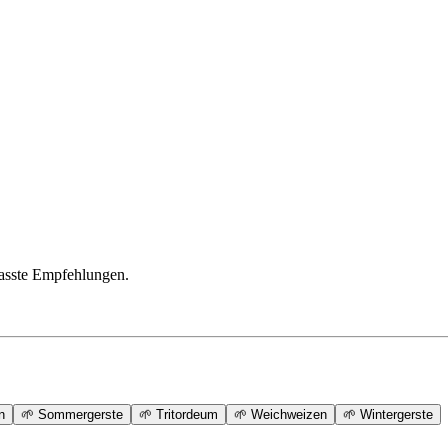
passte Empfehlungen.
n
🌱
Sommergerste
🌱
Tritordeum
🌱
Weichweizen
🌱
Wintergerste