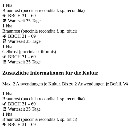
1 l/ha
Braunrost (puccinia recondita f. sp. recondita)
🌱
BBCH 31 – 69
📆
Wartezeit
35
Tage
1 l/ha
Braunrost (puccinia recondita f. sp. tritici)
🌱
BBCH 31 – 69
📆
Wartezeit
35
Tage
1 l/ha
Gelbrost (puccinia striiformis)
🌱
BBCH 31 – 69
📆
Wartezeit
35
Tage
Zusätzliche Informationen für die Kultur
Max. 2 Anwendungen je Kultur. Bis zu 2 Anwendungen je Befall. W
1 l/ha
Braunrost (puccinia recondita f. sp. recondita)
🌱
BBCH 31 – 69
📆
Wartezeit
35
Tage
1 l/ha
Braunrost (puccinia recondita f. sp. tritici)
🌱
BBCH 31 – 69