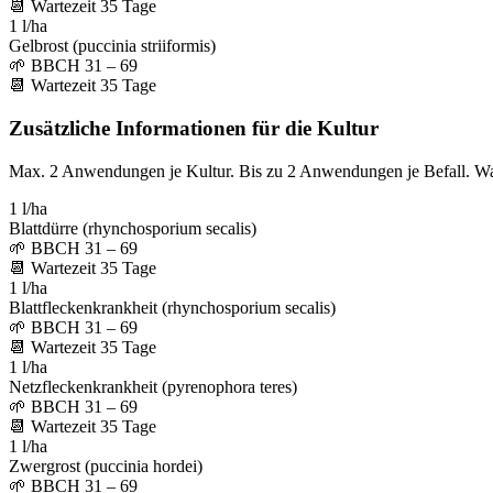
📆
Wartezeit
35
Tage
1 l/ha
Gelbrost (puccinia striiformis)
🌱
BBCH 31 – 69
📆
Wartezeit
35
Tage
Zusätzliche Informationen für die Kultur
Max. 2 Anwendungen je Kultur. Bis zu 2 Anwendungen je Befall. W
1 l/ha
Blattdürre (rhynchosporium secalis)
🌱
BBCH 31 – 69
📆
Wartezeit
35
Tage
1 l/ha
Blattfleckenkrankheit (rhynchosporium secalis)
🌱
BBCH 31 – 69
📆
Wartezeit
35
Tage
1 l/ha
Netzfleckenkrankheit (pyrenophora teres)
🌱
BBCH 31 – 69
📆
Wartezeit
35
Tage
1 l/ha
Zwergrost (puccinia hordei)
🌱
BBCH 31 – 69