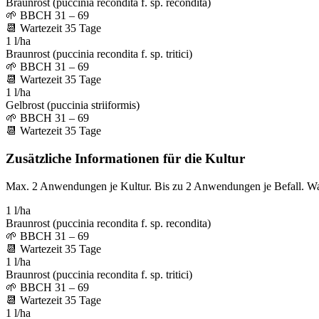
Braunrost (puccinia recondita f. sp. recondita)
🌱
BBCH 31 – 69
📆
Wartezeit
35
Tage
1 l/ha
Braunrost (puccinia recondita f. sp. tritici)
🌱
BBCH 31 – 69
📆
Wartezeit
35
Tage
1 l/ha
Gelbrost (puccinia striiformis)
🌱
BBCH 31 – 69
📆
Wartezeit
35
Tage
Zusätzliche Informationen für die Kultur
Max. 2 Anwendungen je Kultur. Bis zu 2 Anwendungen je Befall. W
1 l/ha
Braunrost (puccinia recondita f. sp. recondita)
🌱
BBCH 31 – 69
📆
Wartezeit
35
Tage
1 l/ha
Braunrost (puccinia recondita f. sp. tritici)
🌱
BBCH 31 – 69
📆
Wartezeit
35
Tage
1 l/ha