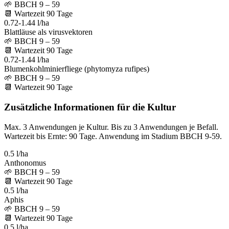
🌱
BBCH 9 – 59
📆
Wartezeit
90
Tage
0.72-1.44 l/ha
Blattläuse als virusvektoren
🌱
BBCH 9 – 59
📆
Wartezeit
90
Tage
0.72-1.44 l/ha
Blumenkohlminierfliege (phytomyza rufipes)
🌱
BBCH 9 – 59
📆
Wartezeit
90
Tage
Zusätzliche Informationen für die Kultur
Max. 3 Anwendungen je Kultur. Bis zu 3 Anwendungen je Befall.
Wartezeit bis Ernte: 90 Tage. Anwendung im Stadium BBCH 9-59.
0.5 l/ha
Anthonomus
🌱
BBCH 9 – 59
📆
Wartezeit
90
Tage
0.5 l/ha
Aphis
🌱
BBCH 9 – 59
📆
Wartezeit
90
Tage
0.5 l/ha