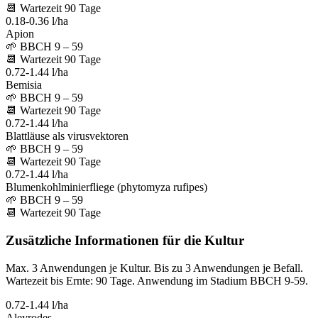
📆
Wartezeit
90
Tage
0.18-0.36 l/ha
Apion
🌱
BBCH 9 – 59
📆
Wartezeit
90
Tage
0.72-1.44 l/ha
Bemisia
🌱
BBCH 9 – 59
📆
Wartezeit
90
Tage
0.72-1.44 l/ha
Blattläuse als virusvektoren
🌱
BBCH 9 – 59
📆
Wartezeit
90
Tage
0.72-1.44 l/ha
Blumenkohlminierfliege (phytomyza rufipes)
🌱
BBCH 9 – 59
📆
Wartezeit
90
Tage
Zusätzliche Informationen für die Kultur
Max. 3 Anwendungen je Kultur. Bis zu 3 Anwendungen je Befall.
Wartezeit bis Ernte: 90 Tage. Anwendung im Stadium BBCH 9-59.
0.72-1.44 l/ha
Aleyrodes