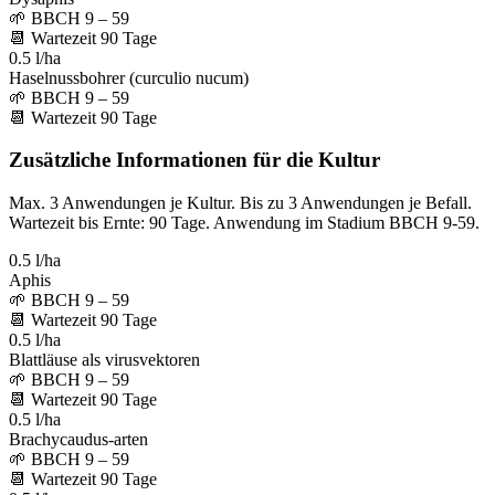
🌱
BBCH 9 – 59
📆
Wartezeit
90
Tage
0.5 l/ha
Haselnussbohrer (curculio nucum)
🌱
BBCH 9 – 59
📆
Wartezeit
90
Tage
Zusätzliche Informationen für die Kultur
Max. 3 Anwendungen je Kultur. Bis zu 3 Anwendungen je Befall.
Wartezeit bis Ernte: 90 Tage. Anwendung im Stadium BBCH 9-59.
0.5 l/ha
Aphis
🌱
BBCH 9 – 59
📆
Wartezeit
90
Tage
0.5 l/ha
Blattläuse als virusvektoren
🌱
BBCH 9 – 59
📆
Wartezeit
90
Tage
0.5 l/ha
Brachycaudus-arten
🌱
BBCH 9 – 59
📆
Wartezeit
90
Tage