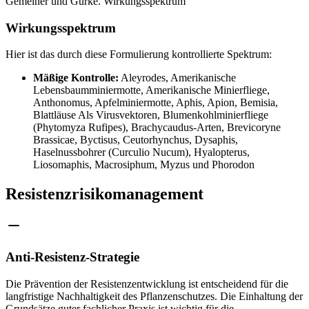
Gemeiner und Gurke. Wirkungsspektrum
Wirkungsspektrum
Hier ist das durch diese Formulierung kontrollierte Spektrum:
Mäßige Kontrolle:
Aleyrodes, Amerikanische
Lebensbaumminiermotte, Amerikanische Minierfliege,
Anthonomus, Apfelminiermotte, Aphis, Apion, Bemisia,
Blattläuse Als Virusvektoren, Blumenkohlminierfliege
(Phytomyza Rufipes), Brachycaudus-Arten, Brevicoryne
Brassicae, Byctisus, Ceutorhynchus, Dysaphis,
Haselnussbohrer (Curculio Nucum), Hyalopterus,
Liosomaphis, Macrosiphum, Myzus und Phorodon
Resistenzrisikomanagement
Anti-Resistenz-Strategie
Die Prävention der Resistenzentwicklung ist entscheidend für die
langfristige Nachhaltigkeit des Pflanzenschutzes. Die Einhaltung der
Grundsätze guter fachlicher Praxis ist wichtig für die