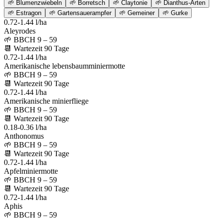
🌱
Blumenzwiebeln
🌱
Borretsch
🌱
Claytonie
🌱
Dianthus-Arten
🌱
Estragon
🌱
Gartensauerampfer
🌱
Gemeiner
🌱
Gurke
0.72-1.44 l/ha
Aleyrodes
🌱
BBCH 9 – 59
📆
Wartezeit
90
Tage
0.72-1.44 l/ha
Amerikanische lebensbaumminiermotte
🌱
BBCH 9 – 59
📆
Wartezeit
90
Tage
0.72-1.44 l/ha
Amerikanische minierfliege
🌱
BBCH 9 – 59
📆
Wartezeit
90
Tage
0.18-0.36 l/ha
Anthonomus
🌱
BBCH 9 – 59
📆
Wartezeit
90
Tage
0.72-1.44 l/ha
Apfelminiermotte
🌱
BBCH 9 – 59
📆
Wartezeit
90
Tage
0.72-1.44 l/ha
Aphis
🌱
BBCH 9 – 59