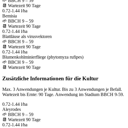
🌱
BBCH 9 – 59
📆
Wartezeit
90
Tage
0.72-1.44 l/ha
Bemisia
🌱
BBCH 9 – 59
📆
Wartezeit
90
Tage
0.72-1.44 l/ha
Blattläuse als virusvektoren
🌱
BBCH 9 – 59
📆
Wartezeit
90
Tage
0.72-1.44 l/ha
Blumenkohlminierfliege (phytomyza rufipes)
🌱
BBCH 9 – 59
📆
Wartezeit
90
Tage
Zusätzliche Informationen für die Kultur
Max. 3 Anwendungen je Kultur. Bis zu 3 Anwendungen je Befall.
Wartezeit bis Ernte: 90 Tage. Anwendung im Stadium BBCH 9-59.
0.72-1.44 l/ha
Aleyrodes
🌱
BBCH 9 – 59
📆
Wartezeit
90
Tage
0.72-1.44 l/ha