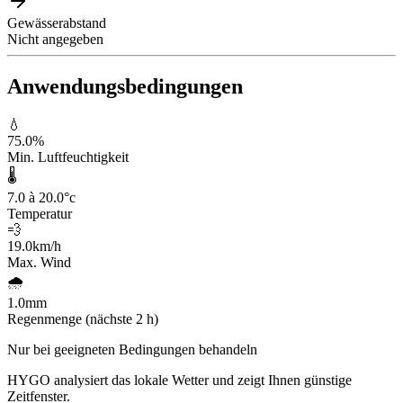
Gewässerabstand
Nicht angegeben
Anwendungsbedingungen
💧
75.0
%
Min. Luftfeuchtigkeit
🌡️
7.0 à 20.0
°c
Temperatur
💨
19.0
km/h
Max. Wind
🌧️
1.0
mm
Regenmenge (nächste 2 h)
Nur bei geeigneten Bedingungen behandeln
HYGO analysiert das lokale Wetter und zeigt Ihnen günstige
Zeitfenster.