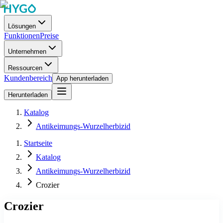
Lösungen
Funktionen
Preise
Unternehmen
Ressourcen
Kundenbereich
App herunterladen
Herunterladen
Katalog
Antikeimungs-Wurzelherbizid
Startseite
Katalog
Antikeimungs-Wurzelherbizid
Crozier
Crozier