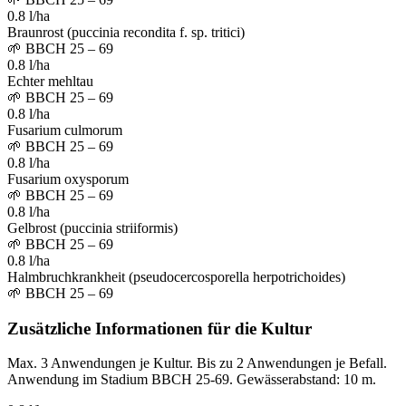
0.8 l/ha
Braunrost (puccinia recondita f. sp. tritici)
🌱
BBCH 25 – 69
0.8 l/ha
Echter mehltau
🌱
BBCH 25 – 69
0.8 l/ha
Fusarium culmorum
🌱
BBCH 25 – 69
0.8 l/ha
Fusarium oxysporum
🌱
BBCH 25 – 69
0.8 l/ha
Gelbrost (puccinia striiformis)
🌱
BBCH 25 – 69
0.8 l/ha
Halmbruchkrankheit (pseudocercosporella herpotrichoides)
🌱
BBCH 25 – 69
Zusätzliche Informationen für die Kultur
Max. 3 Anwendungen je Kultur. Bis zu 2 Anwendungen je Befall.
Anwendung im Stadium BBCH 25-69. Gewässerabstand: 10 m.