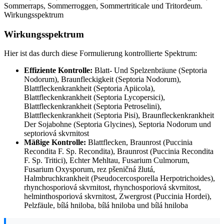
Sommerraps, Sommerroggen, Sommertriticale und Tritordeum.
Wirkungsspektrum
Wirkungsspektrum
Hier ist das durch diese Formulierung kontrollierte Spektrum:
Effiziente Kontrolle:
Blatt- Und Spelzenbräune (Septoria
Nodorum), Braunfleckigkeit (Septoria Nodorum),
Blattfleckenkrankheit (Septoria Apiicola),
Blattfleckenkrankheit (Septoria Lycopersici),
Blattfleckenkrankheit (Septoria Petroselini),
Blattfleckenkrankheit (Septoria Pisi), Braunfleckenkrankheit
Der Sojabohne (Septoria Glycines), Septoria Nodorum und
septoriová skvrnitost
Mäßige Kontrolle:
Blattflecken, Braunrost (Puccinia
Recondita F. Sp. Recondita), Braunrost (Puccinia Recondita
F. Sp. Tritici), Echter Mehltau, Fusarium Culmorum,
Fusarium Oxysporum, rez pšeničná žlutá,
Halmbruchkrankheit (Pseudocercosporella Herpotrichoides),
rhynchosporiová skvrnitost, rhynchosporiová skvrnitost,
helminthosporiová skvrnitost, Zwergrost (Puccinia Hordei),
Pelzfäule, bílá hniloba, bílá hniloba und bílá hniloba