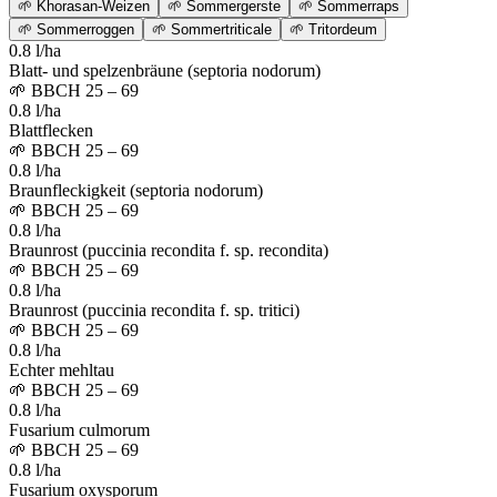
🌱
Khorasan-Weizen
🌱
Sommergerste
🌱
Sommerraps
🌱
Sommerroggen
🌱
Sommertriticale
🌱
Tritordeum
0.8 l/ha
Blatt- und spelzenbräune (septoria nodorum)
🌱
BBCH 25 – 69
0.8 l/ha
Blattflecken
🌱
BBCH 25 – 69
0.8 l/ha
Braunfleckigkeit (septoria nodorum)
🌱
BBCH 25 – 69
0.8 l/ha
Braunrost (puccinia recondita f. sp. recondita)
🌱
BBCH 25 – 69
0.8 l/ha
Braunrost (puccinia recondita f. sp. tritici)
🌱
BBCH 25 – 69
0.8 l/ha
Echter mehltau
🌱
BBCH 25 – 69
0.8 l/ha
Fusarium culmorum
🌱
BBCH 25 – 69
0.8 l/ha
Fusarium oxysporum