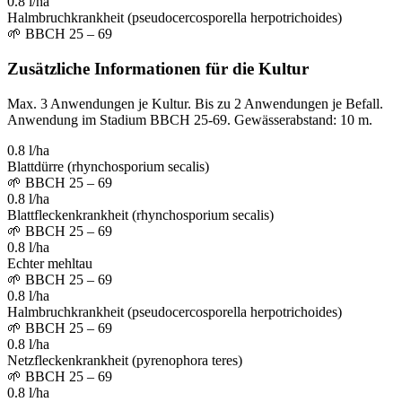
0.8 l/ha
Halmbruchkrankheit (pseudocercosporella herpotrichoides)
🌱
BBCH 25 – 69
Zusätzliche Informationen für die Kultur
Max. 3 Anwendungen je Kultur. Bis zu 2 Anwendungen je Befall.
Anwendung im Stadium BBCH 25-69. Gewässerabstand: 10 m.
0.8 l/ha
Blattdürre (rhynchosporium secalis)
🌱
BBCH 25 – 69
0.8 l/ha
Blattfleckenkrankheit (rhynchosporium secalis)
🌱
BBCH 25 – 69
0.8 l/ha
Echter mehltau
🌱
BBCH 25 – 69
0.8 l/ha
Halmbruchkrankheit (pseudocercosporella herpotrichoides)
🌱
BBCH 25 – 69
0.8 l/ha
Netzfleckenkrankheit (pyrenophora teres)
🌱
BBCH 25 – 69
0.8 l/ha