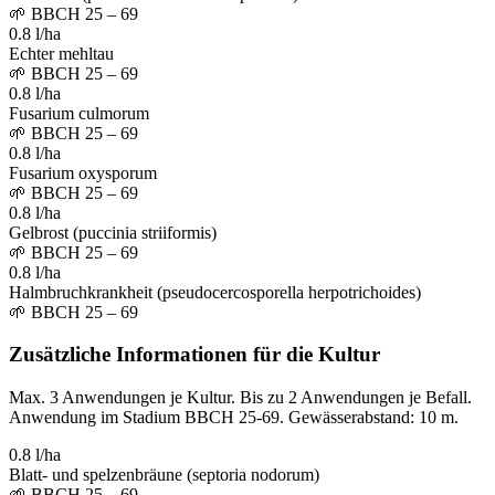
🌱
BBCH 25 – 69
0.8 l/ha
Echter mehltau
🌱
BBCH 25 – 69
0.8 l/ha
Fusarium culmorum
🌱
BBCH 25 – 69
0.8 l/ha
Fusarium oxysporum
🌱
BBCH 25 – 69
0.8 l/ha
Gelbrost (puccinia striiformis)
🌱
BBCH 25 – 69
0.8 l/ha
Halmbruchkrankheit (pseudocercosporella herpotrichoides)
🌱
BBCH 25 – 69
Zusätzliche Informationen für die Kultur
Max. 3 Anwendungen je Kultur. Bis zu 2 Anwendungen je Befall.
Anwendung im Stadium BBCH 25-69. Gewässerabstand: 10 m.
0.8 l/ha
Blatt- und spelzenbräune (septoria nodorum)
🌱
BBCH 25 – 69