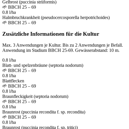
Gelbrost (puccinia striiformis)
🌱
BBCH 25 – 69
0.8 l/ha
Halmbruchkrankheit (pseudocercosporella herpotrichoides)
🌱
BBCH 25 – 69
Zusätzliche Informationen für die Kultur
Max. 3 Anwendungen je Kultur. Bis zu 2 Anwendungen je Befall.
Anwendung im Stadium BBCH 25-69. Gewässerabstand: 10 m.
0.8 l/ha
Blatt- und spelzenbräune (septoria nodorum)
🌱
BBCH 25 – 69
0.8 l/ha
Blattflecken
🌱
BBCH 25 – 69
0.8 l/ha
Braunfleckigkeit (septoria nodorum)
🌱
BBCH 25 – 69
0.8 l/ha
Braunrost (puccinia recondita f. sp. recondita)
🌱
BBCH 25 – 69
0.8 l/ha
Braunrost (puccinia recondita f. sp. tritici)