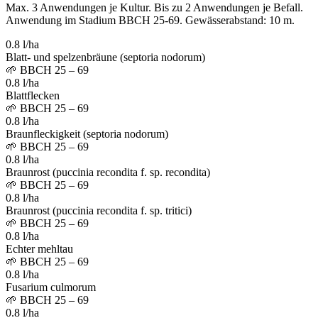
Max. 3 Anwendungen je Kultur. Bis zu 2 Anwendungen je Befall.
Anwendung im Stadium BBCH 25-69. Gewässerabstand: 10 m.
0.8 l/ha
Blatt- und spelzenbräune (septoria nodorum)
🌱
BBCH 25 – 69
0.8 l/ha
Blattflecken
🌱
BBCH 25 – 69
0.8 l/ha
Braunfleckigkeit (septoria nodorum)
🌱
BBCH 25 – 69
0.8 l/ha
Braunrost (puccinia recondita f. sp. recondita)
🌱
BBCH 25 – 69
0.8 l/ha
Braunrost (puccinia recondita f. sp. tritici)
🌱
BBCH 25 – 69
0.8 l/ha
Echter mehltau
🌱
BBCH 25 – 69
0.8 l/ha
Fusarium culmorum
🌱
BBCH 25 – 69
0.8 l/ha