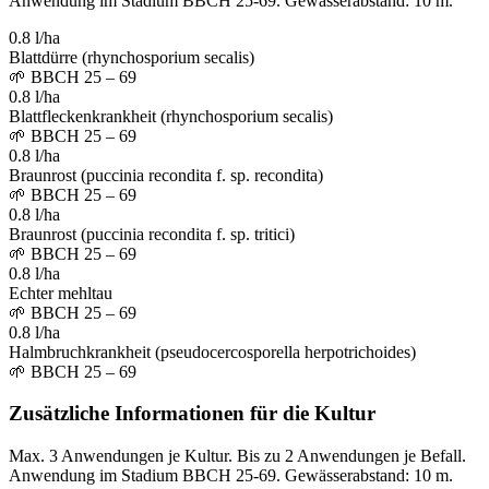
Anwendung im Stadium BBCH 25-69. Gewässerabstand: 10 m.
0.8 l/ha
Blattdürre (rhynchosporium secalis)
🌱
BBCH 25 – 69
0.8 l/ha
Blattfleckenkrankheit (rhynchosporium secalis)
🌱
BBCH 25 – 69
0.8 l/ha
Braunrost (puccinia recondita f. sp. recondita)
🌱
BBCH 25 – 69
0.8 l/ha
Braunrost (puccinia recondita f. sp. tritici)
🌱
BBCH 25 – 69
0.8 l/ha
Echter mehltau
🌱
BBCH 25 – 69
0.8 l/ha
Halmbruchkrankheit (pseudocercosporella herpotrichoides)
🌱
BBCH 25 – 69
Zusätzliche Informationen für die Kultur
Max. 3 Anwendungen je Kultur. Bis zu 2 Anwendungen je Befall.
Anwendung im Stadium BBCH 25-69. Gewässerabstand: 10 m.