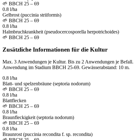
🌱
BBCH 25 – 69
0.8 l/ha
Gelbrost (puccinia striiformis)
🌱
BBCH 25 – 69
0.8 l/ha
Halmbruchkrankheit (pseudocercosporella herpotrichoides)
🌱
BBCH 25 – 69
Zusätzliche Informationen für die Kultur
Max. 3 Anwendungen je Kultur. Bis zu 2 Anwendungen je Befall.
Anwendung im Stadium BBCH 25-69. Gewässerabstand: 10 m.
0.8 l/ha
Blatt- und spelzenbräune (septoria nodorum)
🌱
BBCH 25 – 69
0.8 l/ha
Blattflecken
🌱
BBCH 25 – 69
0.8 l/ha
Braunfleckigkeit (septoria nodorum)
🌱
BBCH 25 – 69
0.8 l/ha
Braunrost (puccinia recondita f. sp. recondita)
🌱
BBCH 25 – 69