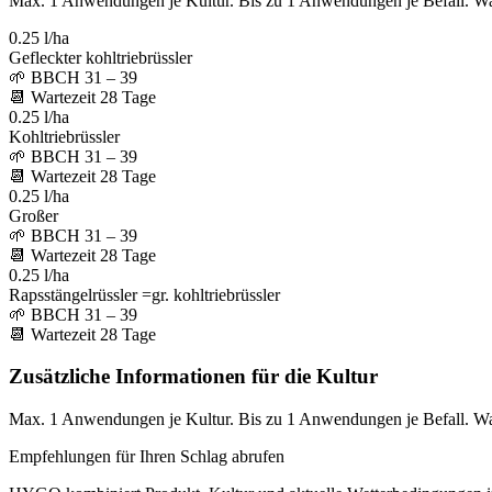
Max. 1 Anwendungen je Kultur. Bis zu 1 Anwendungen je Befall. W
0.25 l/ha
Gefleckter kohltriebrüssler
🌱
BBCH 31 – 39
📆
Wartezeit
28
Tage
0.25 l/ha
Kohltriebrüssler
🌱
BBCH 31 – 39
📆
Wartezeit
28
Tage
0.25 l/ha
Großer
🌱
BBCH 31 – 39
📆
Wartezeit
28
Tage
0.25 l/ha
Rapsstängelrüssler =gr. kohltriebrüssler
🌱
BBCH 31 – 39
📆
Wartezeit
28
Tage
Zusätzliche Informationen für die Kultur
Max. 1 Anwendungen je Kultur. Bis zu 1 Anwendungen je Befall. W
Empfehlungen für Ihren Schlag abrufen