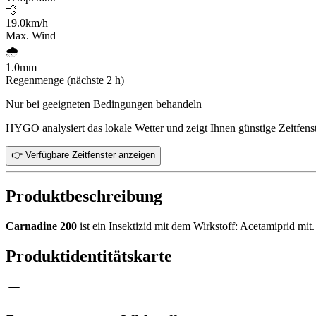
💨
19.0
km/h
Max. Wind
🌧️
1.0
mm
Regenmenge (nächste 2 h)
Nur bei geeigneten Bedingungen behandeln
HYGO analysiert das lokale Wetter und zeigt Ihnen günstige Zeitfenst
👉 Verfügbare Zeitfenster anzeigen
Produktbeschreibung
Carnadine 200
ist ein Insektizid mit dem Wirkstoff: Acetamiprid m
Produktidentitätskarte