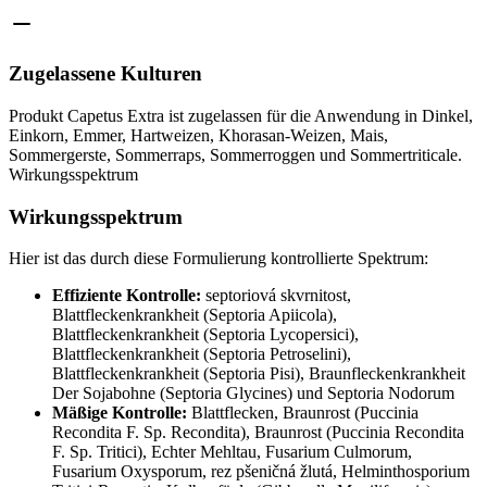
Zugelassene Kulturen
Produkt Capetus Extra ist zugelassen für die Anwendung in Dinkel,
Einkorn, Emmer, Hartweizen, Khorasan-Weizen, Mais,
Sommergerste, Sommerraps, Sommerroggen und Sommertriticale.
Wirkungsspektrum
Wirkungsspektrum
Hier ist das durch diese Formulierung kontrollierte Spektrum:
Effiziente Kontrolle:
septoriová skvrnitost,
Blattfleckenkrankheit (Septoria Apiicola),
Blattfleckenkrankheit (Septoria Lycopersici),
Blattfleckenkrankheit (Septoria Petroselini),
Blattfleckenkrankheit (Septoria Pisi), Braunfleckenkrankheit
Der Sojabohne (Septoria Glycines) und Septoria Nodorum
Mäßige Kontrolle:
Blattflecken, Braunrost (Puccinia
Recondita F. Sp. Recondita), Braunrost (Puccinia Recondita
F. Sp. Tritici), Echter Mehltau, Fusarium Culmorum,
Fusarium Oxysporum, rez pšeničná žlutá, Helminthosporium