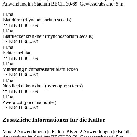
Anwendung im Stadium BBCH 30-69. Gewässerabstand: 5 m.
1 l/ha
Blattdürre (rhynchosporium secalis)
🌱
BBCH 30 – 69
1 l/ha
Blattfleckenkrankheit (rhynchosporium secalis)
🌱
BBCH 30 – 69
1 l/ha
Echter mehltau
🌱
BBCH 30 – 69
1 l/ha
Minderung nichtparasitärer blattflecken
🌱
BBCH 30 – 69
1 l/ha
Netzfleckenkrankheit (pyrenophora teres)
🌱
BBCH 30 – 69
1 l/ha
Zwergrost (puccinia hordei)
🌱
BBCH 30 – 69
Zusätzliche Informationen für die Kultur
Max. 2 Anwendungen je Kultur. Bis zu 2 Anwendungen je Befall.