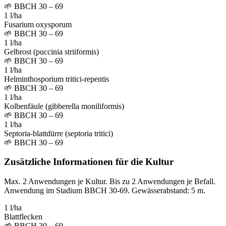
🌱
BBCH 30 – 69
1 l/ha
Fusarium oxysporum
🌱
BBCH 30 – 69
1 l/ha
Gelbrost (puccinia striiformis)
🌱
BBCH 30 – 69
1 l/ha
Helminthosporium tritici-repentis
🌱
BBCH 30 – 69
1 l/ha
Kolbenfäule (gibberella moniliformis)
🌱
BBCH 30 – 69
1 l/ha
Septoria-blattdürre (septoria tritici)
🌱
BBCH 30 – 69
Zusätzliche Informationen für die Kultur
Max. 2 Anwendungen je Kultur. Bis zu 2 Anwendungen je Befall.
Anwendung im Stadium BBCH 30-69. Gewässerabstand: 5 m.
1 l/ha
Blattflecken
🌱
BBCH 30 – 69