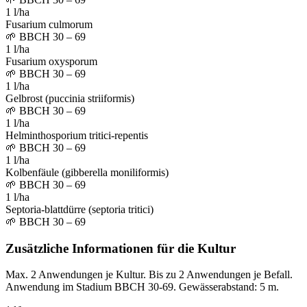
1 l/ha
Fusarium culmorum
🌱
BBCH 30 – 69
1 l/ha
Fusarium oxysporum
🌱
BBCH 30 – 69
1 l/ha
Gelbrost (puccinia striiformis)
🌱
BBCH 30 – 69
1 l/ha
Helminthosporium tritici-repentis
🌱
BBCH 30 – 69
1 l/ha
Kolbenfäule (gibberella moniliformis)
🌱
BBCH 30 – 69
1 l/ha
Septoria-blattdürre (septoria tritici)
🌱
BBCH 30 – 69
Zusätzliche Informationen für die Kultur
Max. 2 Anwendungen je Kultur. Bis zu 2 Anwendungen je Befall.
Anwendung im Stadium BBCH 30-69. Gewässerabstand: 5 m.