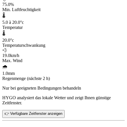
75.0
%
Min. Luftfeuchtigkeit
🌡️
5.0 à 20.0
°c
Temperatur
🌡️
20.0
°c
Temperaturschwankung
💨
19.0
km/h
Max. Wind
🌧️
1.0
mm
Regenmenge (nächste 2 h)
Nur bei geeigneten Bedingungen behandeln
HYGO analysiert das lokale Wetter und zeigt Ihnen günstige
Zeitfenster.
👉 Verfügbare Zeitfenster anzeigen