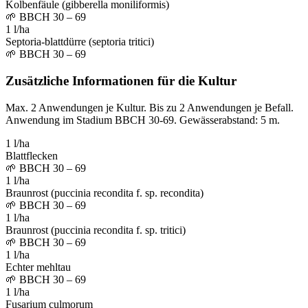
Kolbenfäule (gibberella moniliformis)
🌱
BBCH 30 – 69
1 l/ha
Septoria-blattdürre (septoria tritici)
🌱
BBCH 30 – 69
Zusätzliche Informationen für die Kultur
Max. 2 Anwendungen je Kultur. Bis zu 2 Anwendungen je Befall.
Anwendung im Stadium BBCH 30-69. Gewässerabstand: 5 m.
1 l/ha
Blattflecken
🌱
BBCH 30 – 69
1 l/ha
Braunrost (puccinia recondita f. sp. recondita)
🌱
BBCH 30 – 69
1 l/ha
Braunrost (puccinia recondita f. sp. tritici)
🌱
BBCH 30 – 69
1 l/ha
Echter mehltau
🌱
BBCH 30 – 69
1 l/ha
Fusarium culmorum