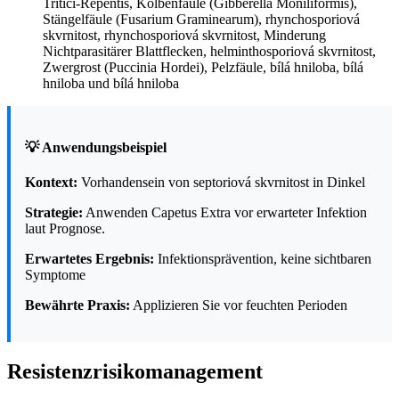
Tritici-Repentis, Kolbenfäule (Gibberella Moniliformis),
Stängelfäule (Fusarium Graminearum), rhynchosporiová
skvrnitost, rhynchosporiová skvrnitost, Minderung
Nichtparasitärer Blattflecken, helminthosporiová skvrnitost,
Zwergrost (Puccinia Hordei), Pelzfäule, bílá hniloba, bílá
hniloba und bílá hniloba
💡 Anwendungsbeispiel
Kontext:
Vorhandensein von septoriová skvrnitost in Dinkel
Strategie:
Anwenden Capetus Extra vor erwarteter Infektion
laut Prognose.
Erwartetes Ergebnis:
Infektionsprävention, keine sichtbaren
Symptome
Bewährte Praxis:
Applizieren Sie vor feuchten Perioden
Resistenzrisikomanagement