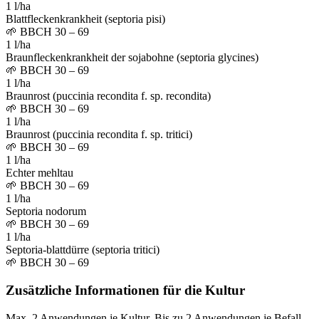
1 l/ha
Blattfleckenkrankheit (septoria pisi)
🌱
BBCH 30 – 69
1 l/ha
Braunfleckenkrankheit der sojabohne (septoria glycines)
🌱
BBCH 30 – 69
1 l/ha
Braunrost (puccinia recondita f. sp. recondita)
🌱
BBCH 30 – 69
1 l/ha
Braunrost (puccinia recondita f. sp. tritici)
🌱
BBCH 30 – 69
1 l/ha
Echter mehltau
🌱
BBCH 30 – 69
1 l/ha
Septoria nodorum
🌱
BBCH 30 – 69
1 l/ha
Septoria-blattdürre (septoria tritici)
🌱
BBCH 30 – 69
Zusätzliche Informationen für die Kultur
Max. 2 Anwendungen je Kultur. Bis zu 2 Anwendungen je Befall.