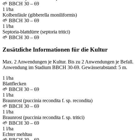
🌱
BBCH 30 – 69
1 l/ha
Kolbenfäule (gibberella moniliformis)
🌱
BBCH 30 – 69
1 l/ha
Septoria-blattdürre (septoria tritici)
🌱
BBCH 30 – 69
Zusätzliche Informationen für die Kultur
Max. 2 Anwendungen je Kultur. Bis zu 2 Anwendungen je Befall.
Anwendung im Stadium BBCH 30-69. Gewässerabstand: 5 m.
1 l/ha
Blattflecken
🌱
BBCH 30 – 69
1 l/ha
Braunrost (puccinia recondita f. sp. recondita)
🌱
BBCH 30 – 69
1 l/ha
Braunrost (puccinia recondita f. sp. tritici)
🌱
BBCH 30 – 69
1 l/ha
Echter mehltau
🌱
BBCH 30 – 69