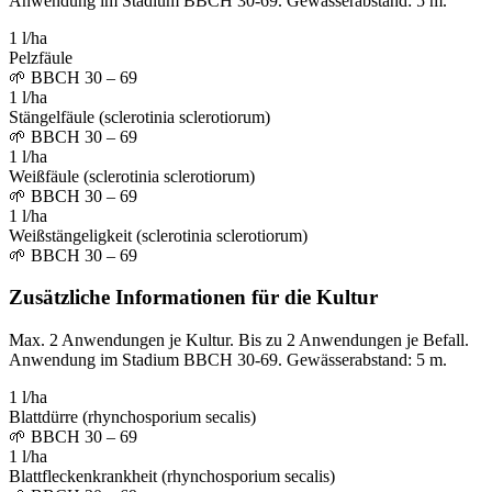
Anwendung im Stadium BBCH 30-69. Gewässerabstand: 5 m.
1 l/ha
Pelzfäule
🌱
BBCH 30 – 69
1 l/ha
Stängelfäule (sclerotinia sclerotiorum)
🌱
BBCH 30 – 69
1 l/ha
Weißfäule (sclerotinia sclerotiorum)
🌱
BBCH 30 – 69
1 l/ha
Weißstängeligkeit (sclerotinia sclerotiorum)
🌱
BBCH 30 – 69
Zusätzliche Informationen für die Kultur
Max. 2 Anwendungen je Kultur. Bis zu 2 Anwendungen je Befall.
Anwendung im Stadium BBCH 30-69. Gewässerabstand: 5 m.
1 l/ha
Blattdürre (rhynchosporium secalis)
🌱
BBCH 30 – 69
1 l/ha
Blattfleckenkrankheit (rhynchosporium secalis)