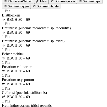
🌱
Khorasan-Weizen
🌽
Mais
🌱
Sommergerste
🌱
Sommerraps
🌱
Sommerroggen
🌱
Sommertriticale
1 l/ha
Blattflecken
🌱
BBCH 30 – 69
1 l/ha
Braunrost (puccinia recondita f. sp. recondita)
🌱
BBCH 30 – 69
1 l/ha
Braunrost (puccinia recondita f. sp. tritici)
🌱
BBCH 30 – 69
1 l/ha
Echter mehltau
🌱
BBCH 30 – 69
1 l/ha
Fusarium culmorum
🌱
BBCH 30 – 69
1 l/ha
Fusarium oxysporum
🌱
BBCH 30 – 69
1 l/ha
Gelbrost (puccinia striiformis)
🌱
BBCH 30 – 69
1 l/ha
Helminthosporium tritici-repentis