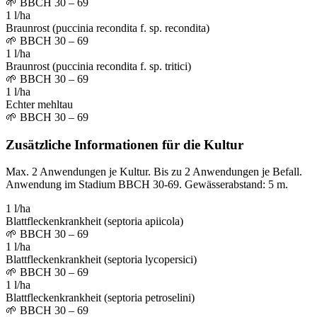
🌱
BBCH 30 – 69
1 l/ha
Braunrost (puccinia recondita f. sp. recondita)
🌱
BBCH 30 – 69
1 l/ha
Braunrost (puccinia recondita f. sp. tritici)
🌱
BBCH 30 – 69
1 l/ha
Echter mehltau
🌱
BBCH 30 – 69
Zusätzliche Informationen für die Kultur
Max. 2 Anwendungen je Kultur. Bis zu 2 Anwendungen je Befall.
Anwendung im Stadium BBCH 30-69. Gewässerabstand: 5 m.
1 l/ha
Blattfleckenkrankheit (septoria apiicola)
🌱
BBCH 30 – 69
1 l/ha
Blattfleckenkrankheit (septoria lycopersici)
🌱
BBCH 30 – 69
1 l/ha
Blattfleckenkrankheit (septoria petroselini)
🌱
BBCH 30 – 69