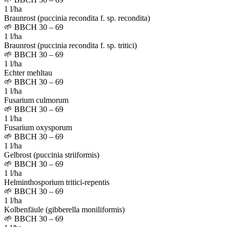
1 l/ha
Braunrost (puccinia recondita f. sp. recondita)
🌱
BBCH 30 – 69
1 l/ha
Braunrost (puccinia recondita f. sp. tritici)
🌱
BBCH 30 – 69
1 l/ha
Echter mehltau
🌱
BBCH 30 – 69
1 l/ha
Fusarium culmorum
🌱
BBCH 30 – 69
1 l/ha
Fusarium oxysporum
🌱
BBCH 30 – 69
1 l/ha
Gelbrost (puccinia striiformis)
🌱
BBCH 30 – 69
1 l/ha
Helminthosporium tritici-repentis
🌱
BBCH 30 – 69
1 l/ha
Kolbenfäule (gibberella moniliformis)
🌱
BBCH 30 – 69