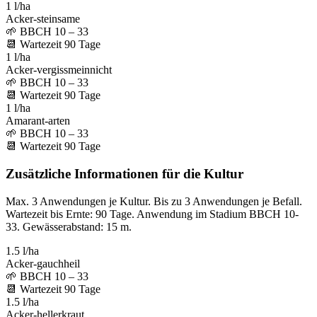
1 l/ha
Acker-steinsame
🌱
BBCH 10 – 33
📆
Wartezeit
90
Tage
1 l/ha
Acker-vergissmeinnicht
🌱
BBCH 10 – 33
📆
Wartezeit
90
Tage
1 l/ha
Amarant-arten
🌱
BBCH 10 – 33
📆
Wartezeit
90
Tage
Zusätzliche Informationen für die Kultur
Max. 3 Anwendungen je Kultur. Bis zu 3 Anwendungen je Befall.
Wartezeit bis Ernte: 90 Tage. Anwendung im Stadium BBCH 10-
33. Gewässerabstand: 15 m.
1.5 l/ha
Acker-gauchheil
🌱
BBCH 10 – 33
📆
Wartezeit
90
Tage
1.5 l/ha
Acker-hellerkraut