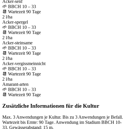
Acker-senf
🌱
BBCH 10 – 33
📆
Wartezeit
90
Tage
2 l/ha
Acker-spergel
🌱
BBCH 10 – 33
📆
Wartezeit
90
Tage
2 l/ha
Acker-steinsame
🌱
BBCH 10 – 33
📆
Wartezeit
90
Tage
2 l/ha
Acker-vergissmeinnicht
🌱
BBCH 10 – 33
📆
Wartezeit
90
Tage
2 l/ha
Amarant-arten
🌱
BBCH 10 – 33
📆
Wartezeit
90
Tage
Zusätzliche Informationen für die Kultur
Max. 3 Anwendungen je Kultur. Bis zu 3 Anwendungen je Befall.
Wartezeit bis Ernte: 90 Tage. Anwendung im Stadium BBCH 10-
33. Gewässerabstand: 15 m.