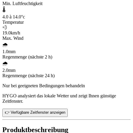
Min. Luftfeuchtigkeit
🌡️
4.0 à 14.0
°c
Temperatur
💨
19.0
km/h
Max. Wind
🌧️
1.0
mm
Regenmenge (nächste 2 h)
🌧️
2.0
mm
Regenmenge (nächste 24 h)
Nur bei geeigneten Bedingungen behandeln
HYGO analysiert das lokale Wetter und zeigt Ihnen günstige
Zeitfenster.
👉 Verfügbare Zeitfenster anzeigen
Produktbeschreibung