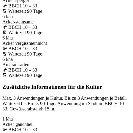
Acker-spergel
🌱
BBCH 10 – 33
📆
Wartezeit
90
Tage
6 l/ha
Acker-steinsame
🌱
BBCH 10 – 33
📆
Wartezeit
90
Tage
6 l/ha
Acker-vergissmeinnicht
🌱
BBCH 10 – 33
📆
Wartezeit
90
Tage
6 l/ha
Amarant-arten
🌱
BBCH 10 – 33
📆
Wartezeit
90
Tage
Zusätzliche Informationen für die Kultur
Max. 3 Anwendungen je Kultur. Bis zu 3 Anwendungen je Befall.
Wartezeit bis Ernte: 90 Tage. Anwendung im Stadium BBCH 10-
33. Gewässerabstand: 15 m.
1 l/ha
Acker-gauchheil
🌱
BBCH 10 – 33