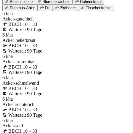
🌱
Bleichsellerie
🌱
Blumenzwiebeln
🌱
Bohnenkraut
🌱
Dianthus-Arten
🌱
Dill
🌱
Erdbeere
🌱
Flaschenkürbis
6 l/ha
Acker-gauchheil
🌱
BBCH 10 – 33
📆
Wartezeit
90
Tage
6 l/ha
Acker-hellerkraut
🌱
BBCH 10 – 33
📆
Wartezeit
90
Tage
6 l/ha
Acker-krummhals
🌱
BBCH 10 – 33
📆
Wartezeit
90
Tage
6 l/ha
Acker-schmalwand
🌱
BBCH 10 – 33
📆
Wartezeit
90
Tage
6 l/ha
Acker-schöterich
🌱
BBCH 10 – 33
📆
Wartezeit
90
Tage
6 l/ha
Acker-senf
🌱
BBCH 10 – 33