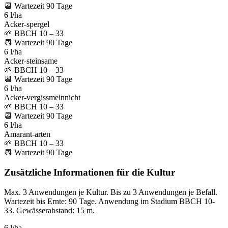
📆
Wartezeit
90
Tage
6 l/ha
Acker-spergel
🌱
BBCH 10 – 33
📆
Wartezeit
90
Tage
6 l/ha
Acker-steinsame
🌱
BBCH 10 – 33
📆
Wartezeit
90
Tage
6 l/ha
Acker-vergissmeinnicht
🌱
BBCH 10 – 33
📆
Wartezeit
90
Tage
6 l/ha
Amarant-arten
🌱
BBCH 10 – 33
📆
Wartezeit
90
Tage
Zusätzliche Informationen für die Kultur
Max. 3 Anwendungen je Kultur. Bis zu 3 Anwendungen je Befall.
Wartezeit bis Ernte: 90 Tage. Anwendung im Stadium BBCH 10-
33. Gewässerabstand: 15 m.
6 l/ha