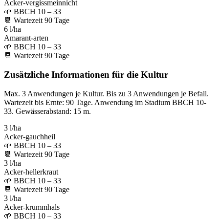
Acker-vergissmeinnicht
🌱
BBCH 10 – 33
📆
Wartezeit
90
Tage
6 l/ha
Amarant-arten
🌱
BBCH 10 – 33
📆
Wartezeit
90
Tage
Zusätzliche Informationen für die Kultur
Max. 3 Anwendungen je Kultur. Bis zu 3 Anwendungen je Befall.
Wartezeit bis Ernte: 90 Tage. Anwendung im Stadium BBCH 10-
33. Gewässerabstand: 15 m.
3 l/ha
Acker-gauchheil
🌱
BBCH 10 – 33
📆
Wartezeit
90
Tage
3 l/ha
Acker-hellerkraut
🌱
BBCH 10 – 33
📆
Wartezeit
90
Tage
3 l/ha
Acker-krummhals
🌱
BBCH 10 – 33