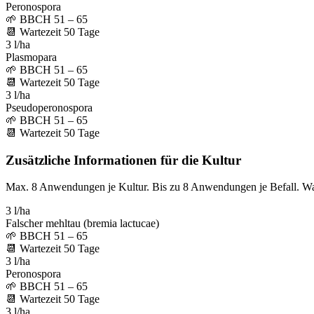
Peronospora
🌱
BBCH 51 – 65
📆
Wartezeit
50
Tage
3 l/ha
Plasmopara
🌱
BBCH 51 – 65
📆
Wartezeit
50
Tage
3 l/ha
Pseudoperonospora
🌱
BBCH 51 – 65
📆
Wartezeit
50
Tage
Zusätzliche Informationen für die Kultur
Max. 8 Anwendungen je Kultur. Bis zu 8 Anwendungen je Befall. W
3 l/ha
Falscher mehltau (bremia lactucae)
🌱
BBCH 51 – 65
📆
Wartezeit
50
Tage
3 l/ha
Peronospora
🌱
BBCH 51 – 65
📆
Wartezeit
50
Tage
3 l/ha