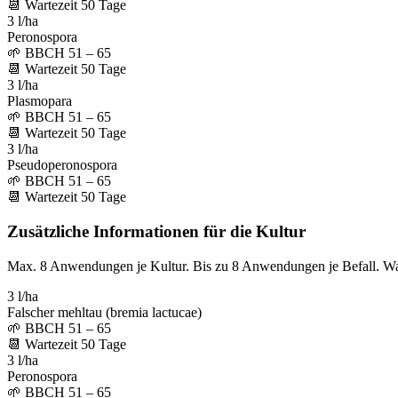
📆
Wartezeit
50
Tage
3 l/ha
Peronospora
🌱
BBCH 51 – 65
📆
Wartezeit
50
Tage
3 l/ha
Plasmopara
🌱
BBCH 51 – 65
📆
Wartezeit
50
Tage
3 l/ha
Pseudoperonospora
🌱
BBCH 51 – 65
📆
Wartezeit
50
Tage
Zusätzliche Informationen für die Kultur
Max. 8 Anwendungen je Kultur. Bis zu 8 Anwendungen je Befall. W
3 l/ha
Falscher mehltau (bremia lactucae)
🌱
BBCH 51 – 65
📆
Wartezeit
50
Tage
3 l/ha
Peronospora
🌱
BBCH 51 – 65