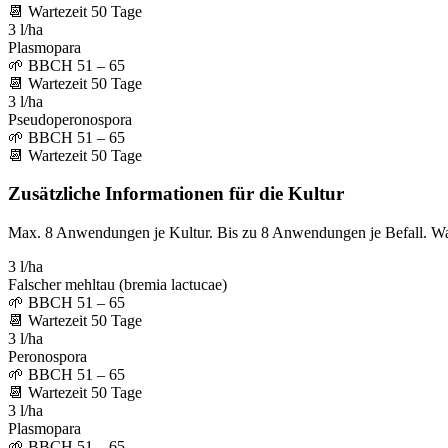
📆
Wartezeit
50
Tage
3 l/ha
Plasmopara
🌱
BBCH 51 – 65
📆
Wartezeit
50
Tage
3 l/ha
Pseudoperonospora
🌱
BBCH 51 – 65
📆
Wartezeit
50
Tage
Zusätzliche Informationen für die Kultur
Max. 8 Anwendungen je Kultur. Bis zu 8 Anwendungen je Befall. W
3 l/ha
Falscher mehltau (bremia lactucae)
🌱
BBCH 51 – 65
📆
Wartezeit
50
Tage
3 l/ha
Peronospora
🌱
BBCH 51 – 65
📆
Wartezeit
50
Tage
3 l/ha
Plasmopara
🌱
BBCH 51 – 65