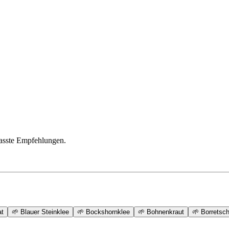
passte Empfehlungen.
at
🌱
Blauer Steinklee
🌱
Bockshornklee
🌱
Bohnenkraut
🌱
Borretsc