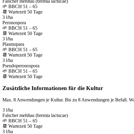
Falscher mehltau (bremia lactucae)
🌱
BBCH 51 – 65
📆
Wartezeit
50
Tage
3 l/ha
Peronospora
🌱
BBCH 51 – 65
📆
Wartezeit
50
Tage
3 l/ha
Plasmopara
🌱
BBCH 51 – 65
📆
Wartezeit
50
Tage
3 l/ha
Pseudoperonospora
🌱
BBCH 51 – 65
📆
Wartezeit
50
Tage
Zusätzliche Informationen für die Kultur
Max. 8 Anwendungen je Kultur. Bis zu 8 Anwendungen je Befall. W
3 l/ha
Falscher mehltau (bremia lactucae)
🌱
BBCH 51 – 65
📆
Wartezeit
50
Tage
3 l/ha