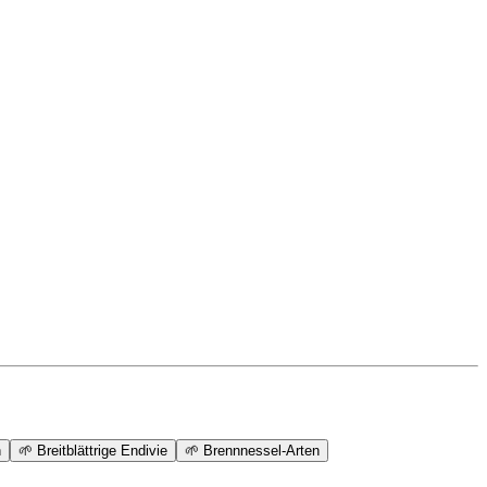
h
🌱
Breitblättrige Endivie
🌱
Brennnessel-Arten