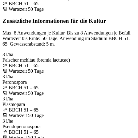
🌱
BBCH 51 – 65
📆
Wartezeit
50
Tage
Zusätzliche Informationen für die Kultur
Max. 8 Anwendungen je Kultur. Bis zu 8 Anwendungen je Befall.
Wartezeit bis Ernte: 50 Tage. Anwendung im Stadium BBCH 51-
65. Gewässerabstand: 5 m.
3 l/ha
Falscher mehltau (bremia lactucae)
🌱
BBCH 51 – 65
📆
Wartezeit
50
Tage
3 l/ha
Peronospora
🌱
BBCH 51 – 65
📆
Wartezeit
50
Tage
3 l/ha
Plasmopara
🌱
BBCH 51 – 65
📆
Wartezeit
50
Tage
3 l/ha
Pseudoperonospora
🌱
BBCH 51 – 65
📆
Wartezeit
50
Tage