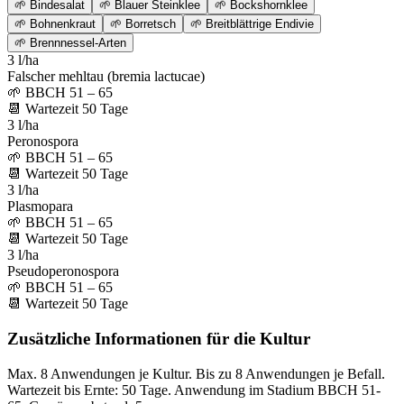
🌱
Bindesalat
🌱
Blauer Steinklee
🌱
Bockshornklee
🌱
Bohnenkraut
🌱
Borretsch
🌱
Breitblättrige Endivie
🌱
Brennnessel-Arten
3 l/ha
Falscher mehltau (bremia lactucae)
🌱
BBCH 51 – 65
📆
Wartezeit
50
Tage
3 l/ha
Peronospora
🌱
BBCH 51 – 65
📆
Wartezeit
50
Tage
3 l/ha
Plasmopara
🌱
BBCH 51 – 65
📆
Wartezeit
50
Tage
3 l/ha
Pseudoperonospora
🌱
BBCH 51 – 65
📆
Wartezeit
50
Tage
Zusätzliche Informationen für die Kultur
Max. 8 Anwendungen je Kultur. Bis zu 8 Anwendungen je Befall.
Wartezeit bis Ernte: 50 Tage. Anwendung im Stadium BBCH 51-