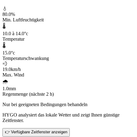
💧
80.0
%
Min. Luftfeuchtigkeit
🌡️
10.0 à 14.0
°c
Temperatur
🌡️
15.0
°c
Temperaturschwankung
💨
19.0
km/h
Max. Wind
🌧️
1.0
mm
Regenmenge (nächste 2 h)
Nur bei geeigneten Bedingungen behandeln
HYGO analysiert das lokale Wetter und zeigt Ihnen günstige
Zeitfenster.
👉 Verfügbare Zeitfenster anzeigen