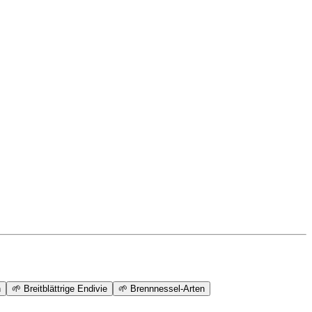
h
🌱
Breitblättrige Endivie
🌱
Brennnessel-Arten