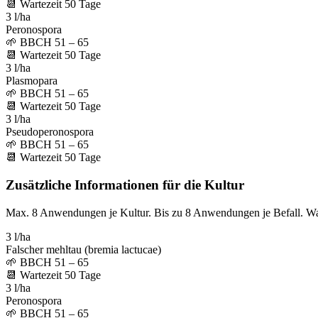
📆
Wartezeit
50
Tage
3 l/ha
Peronospora
🌱
BBCH 51 – 65
📆
Wartezeit
50
Tage
3 l/ha
Plasmopara
🌱
BBCH 51 – 65
📆
Wartezeit
50
Tage
3 l/ha
Pseudoperonospora
🌱
BBCH 51 – 65
📆
Wartezeit
50
Tage
Zusätzliche Informationen für die Kultur
Max. 8 Anwendungen je Kultur. Bis zu 8 Anwendungen je Befall. W
3 l/ha
Falscher mehltau (bremia lactucae)
🌱
BBCH 51 – 65
📆
Wartezeit
50
Tage
3 l/ha
Peronospora
🌱
BBCH 51 – 65