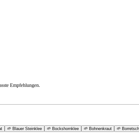
passte Empfehlungen.
at
🌱
Blauer Steinklee
🌱
Bockshornklee
🌱
Bohnenkraut
🌱
Borretsc