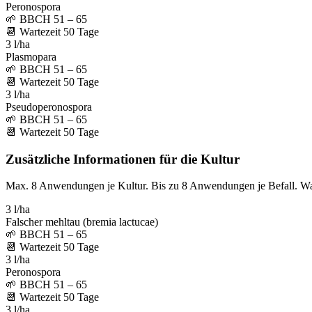
Peronospora
🌱
BBCH 51 – 65
📆
Wartezeit
50
Tage
3 l/ha
Plasmopara
🌱
BBCH 51 – 65
📆
Wartezeit
50
Tage
3 l/ha
Pseudoperonospora
🌱
BBCH 51 – 65
📆
Wartezeit
50
Tage
Zusätzliche Informationen für die Kultur
Max. 8 Anwendungen je Kultur. Bis zu 8 Anwendungen je Befall. W
3 l/ha
Falscher mehltau (bremia lactucae)
🌱
BBCH 51 – 65
📆
Wartezeit
50
Tage
3 l/ha
Peronospora
🌱
BBCH 51 – 65
📆
Wartezeit
50
Tage
3 l/ha