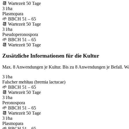
📆
Wartezeit
50
Tage
3 l/ha
Plasmopara
🌱
BBCH 51 – 65
📆
Wartezeit
50
Tage
3 l/ha
Pseudoperonospora
🌱
BBCH 51 – 65
📆
Wartezeit
50
Tage
Zusätzliche Informationen für die Kultur
Max. 8 Anwendungen je Kultur. Bis zu 8 Anwendungen je Befall. W
3 l/ha
Falscher mehltau (bremia lactucae)
🌱
BBCH 51 – 65
📆
Wartezeit
50
Tage
3 l/ha
Peronospora
🌱
BBCH 51 – 65
📆
Wartezeit
50
Tage
3 l/ha
Plasmopara
🌱
BBCH 51 – 65