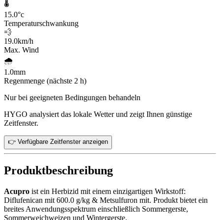
🌡️
15.0
°c
Temperaturschwankung
💨
19.0
km/h
Max. Wind
🌧️
1.0
mm
Regenmenge (nächste 2 h)
Nur bei geeigneten Bedingungen behandeln
HYGO analysiert das lokale Wetter und zeigt Ihnen günstige
Zeitfenster.
👉 Verfügbare Zeitfenster anzeigen
Produktbeschreibung
Acupro
ist ein Herbizid mit einem einzigartigen Wirkstoff:
Diflufenican mit 600.0 g/kg & Metsulfuron mit. Produkt bietet ein
breites Anwendungsspektrum einschließlich Sommergerste,
Sommerweichweizen und Wintergerste.