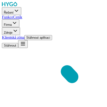
Řešení
Funkce
Ceník
Firma
Zdroje
Klientská zóna
Stáhnout aplikaci
Stáhnout