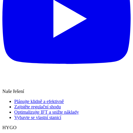
Naše řešení
Plánujte klidně a efektivně
Zajistěte regulační shodu
Optimalizujte IFT a snižte náklady
Vybavte se vlastní stanicí
HYGO