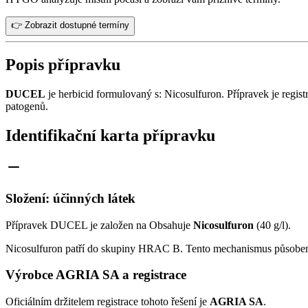
👉 Zobrazit dostupné termíny
Popis přípravku
DUCEL
je herbicid formulovaný s: Nicosulfuron. Přípravek je registr
patogenů.
Identifikační karta přípravku
Složení: účinných látek
Přípravek DUCEL je založen na Obsahuje
Nicosulfuron
(40 g/l).
Nicosulfuron patří do skupiny HRAC B. Tento mechanismus působení
Výrobce AGRIA SA a registrace
Oficiálním držitelem registrace tohoto řešení je
AGRIA SA
.