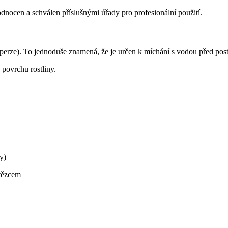
odnocen a schválen příslušnými úřady pro profesionální použití.
perze). To jednoduše znamená, že je určen k míchání s vodou před pos
povrchu rostliny.
y)
tězcem