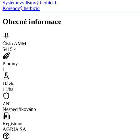
Systémový listový herbicid
Kořenový herbicid
Obecné informace
Číslo AMM
5415-4
Plodiny
1
Dávka
1 l/ha
ZNT
Nespecifikováno
Registrant
AGRIA SA