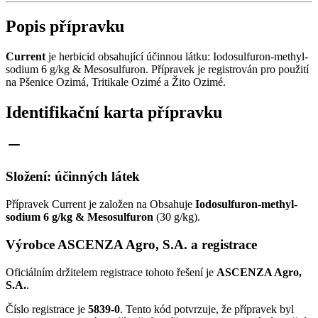
Popis přípravku
Current
je herbicid obsahující účinnou látku: Iodosulfuron-methyl-
sodium 6 g/kg & Mesosulfuron. Přípravek je registrován pro použití
na Pšenice Ozimá, Tritikale Ozimé a Žito Ozimé.
Identifikační karta přípravku
Složení: účinných látek
Přípravek Current je založen na Obsahuje
Iodosulfuron-methyl-
sodium 6 g/kg & Mesosulfuron
(30 g/kg).
Výrobce ASCENZA Agro, S.A. a registrace
Oficiálním držitelem registrace tohoto řešení je
ASCENZA Agro,
S.A.
.
Číslo registrace je
5839-0
. Tento kód potvrzuje, že přípravek byl