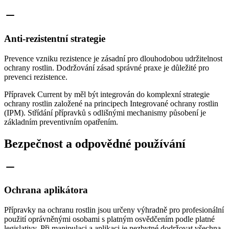
Anti-rezistentní strategie
Prevence vzniku rezistence je zásadní pro dlouhodobou udržitelnost
ochrany rostlin. Dodržování zásad správné praxe je důležité pro
prevenci rezistence.
Přípravek Current by měl být integrován do komplexní strategie
ochrany rostlin založené na principech Integrované ochrany rostlin
(IPM). Střídání přípravků s odlišnými mechanismy působení je
základním preventivním opatřením.
Bezpečnost a odpovědné používání
Ochrana aplikátora
Přípravky na ochranu rostlin jsou určeny výhradně pro profesionální
použití oprávněnými osobami s platným osvědčením podle platné
legislativy. Při manipulaci a aplikaci je nezbytné dodržovat všechna