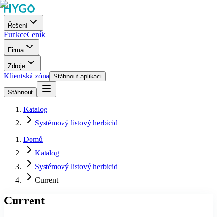
Řešení
Funkce
Ceník
Firma
Zdroje
Klientská zóna
Stáhnout aplikaci
Stáhnout
Katalog
Systémový listový herbicid
Domů
Katalog
Systémový listový herbicid
Current
Current