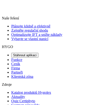
Naše řešení
Plánujte klidně a efektivně
Zajistěte regulační shodu
Optimalizujte IFT a snižte náklady
Vybavte se vlastní stanicí
HYGO
Stáhnout aplikaci
Funkce
Ceník
Firma
Partneři
Klientská zóna
Zdroje
Katalog produktů Hygolex
Aktuality
Quiz Certiphyto