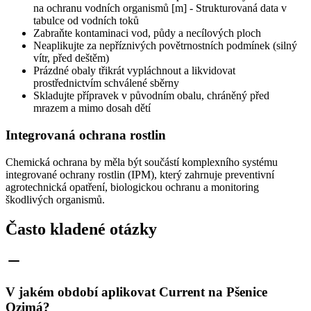
na ochranu vodních organismů [m] - Strukturovaná data v
tabulce od vodních toků
Zabraňte kontaminaci vod, půdy a necílových ploch
Neaplikujte za nepříznivých povětrnostních podmínek (silný
vítr, před deštěm)
Prázdné obaly třikrát vypláchnout a likvidovat
prostřednictvím schválené sběrny
Skladujte přípravek v původním obalu, chráněný před
mrazem a mimo dosah dětí
Integrovaná ochrana rostlin
Chemická ochrana by měla být součástí komplexního systému
integrované ochrany rostlin (IPM), který zahrnuje preventivní
agrotechnická opatření, biologickou ochranu a monitoring
škodlivých organismů.
Často kladené otázky
V jakém období aplikovat Current na Pšenice
Ozimá?