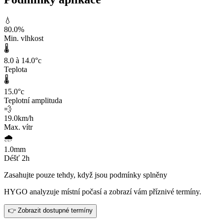
💧
80.0
%
Min. vlhkost
🌡️
8.0 à 14.0
°c
Teplota
🌡️
15.0
°c
Teplotní amplituda
💨
19.0
km/h
Max. vítr
🌧️
1.0
mm
Déšť 2h
Zasahujte pouze tehdy, když jsou podmínky splněny
HYGO analyzuje místní počasí a zobrazí vám příznivé termíny.
👉 Zobrazit dostupné termíny