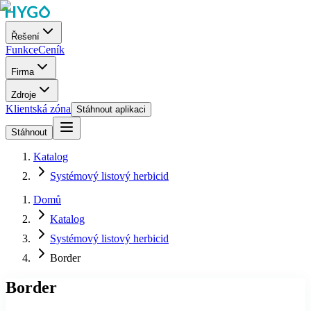
Řešení
Funkce
Ceník
Firma
Zdroje
Klientská zóna
Stáhnout aplikaci
Stáhnout
Katalog
Systémový listový herbicid
Domů
Katalog
Systémový listový herbicid
Border
Border