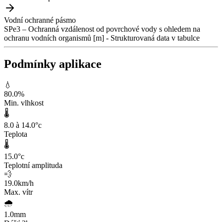
Vodní ochranné pásmo
SPe3 – Ochranná vzdálenost od povrchové vody s ohledem na
ochranu vodních organismů [m] - Strukturovaná data v tabulce
Podmínky aplikace
💧
80.0
%
Min. vlhkost
🌡️
8.0 à 14.0
°c
Teplota
🌡️
15.0
°c
Teplotní amplituda
💨
19.0
km/h
Max. vítr
🌧️
1.0
mm