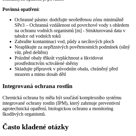
Povinná opatření:
Ochranné pásmo: dodržujte neošetřenou zónu minimálně
SPe3 – Ochranná vzdálenost od povrchové vody s ohledem
na ochranu vodních organismů [m] - Strukturovaná data v
tabulce od vodních toků
Zabraňte kontaminaci vod, půdy a necílových ploch
Neaplikujte za nepříznivých povětrnostních podmínek (silný
vítr, před deštěm)
Prázdné obaly třikrát vypláchnout a likvidovat
prostřednictvím schválené sběrny
Skladujte přípravek v původním obalu, chráněný před
mrazem a mimo dosah dětí
Integrovaná ochrana rostlin
Chemická ochrana by měla být součástí komplexního systému
integrované ochrany rostlin (IPM), který zahrnuje preventivní
agrotechnická opatření, biologickou ochranu a monitoring
škodlivých organismů.
Často kladené otázky