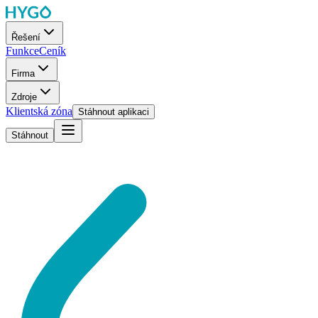
Řešení
Funkce
Ceník
Firma
Zdroje
Klientská zóna
Stáhnout aplikaci
Stáhnout