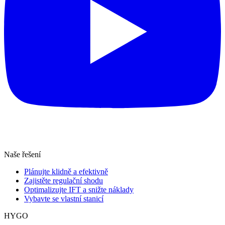
Naše řešení
Plánujte klidně a efektivně
Zajistěte regulační shodu
Optimalizujte IFT a snižte náklady
Vybavte se vlastní stanicí
HYGO