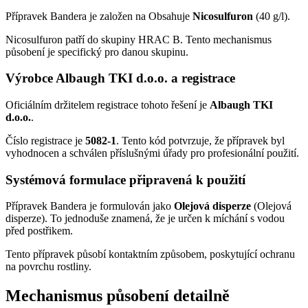
Přípravek Bandera je založen na Obsahuje
Nicosulfuron
(40 g/l).
Nicosulfuron patří do skupiny HRAC B. Tento mechanismus
působení je specifický pro danou skupinu.
Výrobce Albaugh TKI d.o.o. a registrace
Oficiálním držitelem registrace tohoto řešení je
Albaugh TKI
d.o.o.
.
Číslo registrace je
5082-1
. Tento kód potvrzuje, že přípravek byl
vyhodnocen a schválen příslušnými úřady pro profesionální použití.
Systémová formulace připravená k použití
Přípravek Bandera je formulován jako
Olejová disperze
(Olejová
disperze). To jednoduše znamená, že je určen k míchání s vodou
před postřikem.
Tento přípravek působí kontaktním způsobem, poskytující ochranu
na povrchu rostliny.
Mechanismus působení detailně