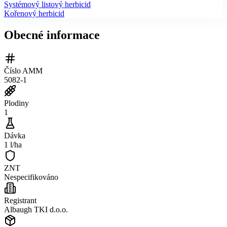
Systémový listový herbicid
Kořenový herbicid
Obecné informace
Číslo AMM
5082-1
Plodiny
1
Dávka
1 l/ha
ZNT
Nespecifikováno
Registrant
Albaugh TKI d.o.o.