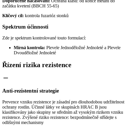
Doporučené načasování:
Ochrana klasů: od konce metání do
začátku kvetení (BBCH 55-65)
Klíčový cíl:
kontrola fuzarióz stonků
Spektrum účinnosti
Zde je spektrum kontrolované touto formulací:
Mírná kontrola:
Plevele Jednoděložné Jednoleté a Plevele
Dvouděložné Jednoleté
Řízení rizika rezistence
Anti-rezistentní strategie
Prevence vzniku rezistence je zásadní pro dlouhodobou udržitelnost
ochrany rostlin. Účinné látky ve skupinách HRAC B jsou
klasifikovány jako skupiny se středním až vysokým rizikem vzniku
rezistence. Zvýšené riziko rezistence: bezpodmínečně střídejte s
odlišnými mechanismy