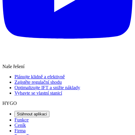
Naše řešení
Plánujte klidně a efektivně
Zajistěte regulační shodu
Optimalizujte IFT a snižte náklady
Vybavte se vlastní stanicí
HYGO
Stáhnout aplikaci
Funkce
Ceník
Firma