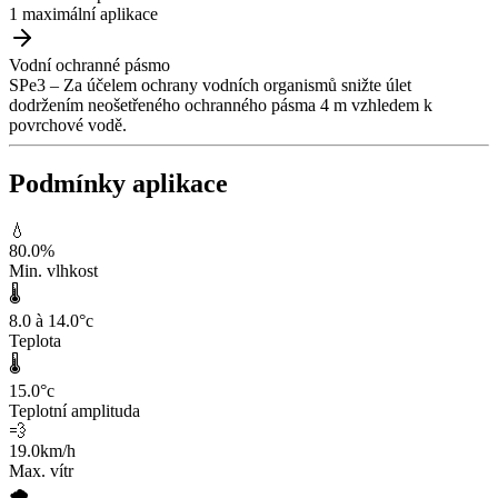
1 maximální aplikace
Vodní ochranné pásmo
SPe3 – Za účelem ochrany vodních organismů snižte úlet
dodržením neošetřeného ochranného pásma 4 m vzhledem k
povrchové vodě.
Podmínky aplikace
💧
80.0
%
Min. vlhkost
🌡️
8.0 à 14.0
°c
Teplota
🌡️
15.0
°c
Teplotní amplituda
💨
19.0
km/h
Max. vítr
🌧️