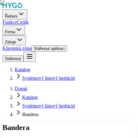
Řešení
Funkce
Ceník
Firma
Zdroje
Klientská zóna
Stáhnout aplikaci
Stáhnout
Katalog
Systémový listový herbicid
Domů
Katalog
Systémový listový herbicid
Bandera
Bandera