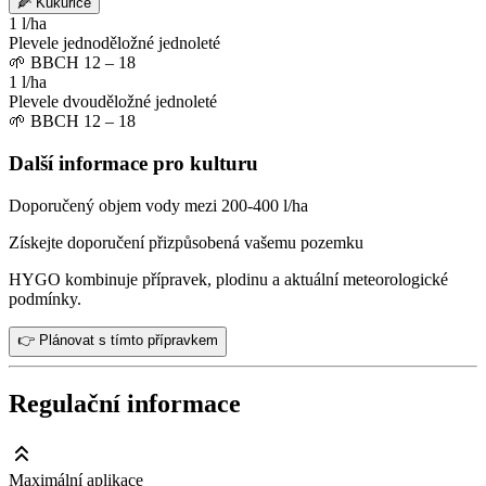
🌽
Kukuřice
1 l/ha
Plevele jednoděložné jednoleté
🌱
BBCH 12 – 18
1 l/ha
Plevele dvouděložné jednoleté
🌱
BBCH 12 – 18
Další informace pro kulturu
Doporučený objem vody mezi 200-400 l/ha
Získejte doporučení přizpůsobená vašemu pozemku
HYGO kombinuje přípravek, plodinu a aktuální meteorologické
podmínky.
👉 Plánovat s tímto přípravkem
Regulační informace
Maximální aplikace