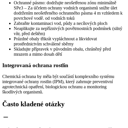
Ochranné pásmo: dodržujte neošetřenou zónu minimálně
SPe3 – Za účelem ochrany vodních organismů snižte úlet
dodržením neošetřeného ochranného pásma 4 m vzhledem k
povrchové vodě. od vodních toků
Zabraňte kontaminaci vod, půdy a necílových ploch
Neaplikujte za nepříznivých povětrnostních podmínek (silný
vítr, před deštěm)
Prázdné obaly třikrát vypláchnout a likvidovat
prostřednictvím schválené sběrny
Skladujte přípravek v původním obalu, chráněný před
mrazem a mimo dosah dětí
Integrovaná ochrana rostlin
Chemická ochrana by měla být součástí komplexního systému
integrované ochrany rostlin (IPM), který zahrnuje preventivní
agrotechnická opatření, biologickou ochranu a monitoring
škodlivých organismů.
Často kladené otázky