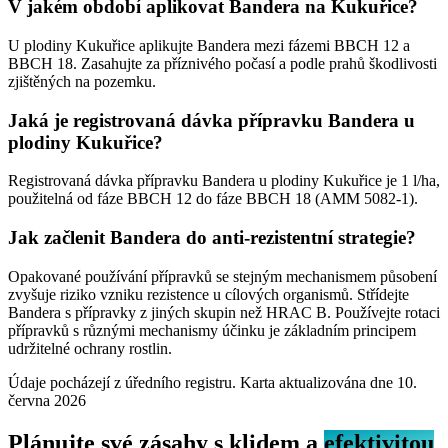
V jakém období aplikovat Bandera na Kukuřice?
U plodiny Kukuřice aplikujte Bandera mezi fázemi BBCH 12 a
BBCH 18. Zasahujte za příznivého počasí a podle prahů škodlivosti
zjištěných na pozemku.
Jaká je registrovaná dávka přípravku Bandera u
plodiny Kukuřice?
Registrovaná dávka přípravku Bandera u plodiny Kukuřice je 1 l/ha,
použitelná od fáze BBCH 12 do fáze BBCH 18 (AMM 5082-1).
Jak začlenit Bandera do anti-rezistentní strategie?
Opakované používání přípravků se stejným mechanismem působení
zvyšuje riziko vzniku rezistence u cílových organismů. Střídejte
Bandera s přípravky z jiných skupin než HRAC B. Používejte rotaci
přípravků s různými mechanismy účinku je základním principem
udržitelné ochrany rostlin.
Údaje pocházejí z úředního registru. Karta aktualizována dne
10.
června 2026
Plánujte své zásahy s klidem a
efektivitou