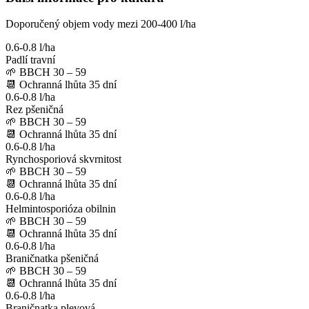
Doporučený objem vody mezi 200-400 l/ha
0.6-0.8 l/ha
Padlí travní
🌱
BBCH 30 – 59
📆
Ochranná lhůta
35
dní
0.6-0.8 l/ha
Rez pšeničná
🌱
BBCH 30 – 59
📆
Ochranná lhůta
35
dní
0.6-0.8 l/ha
Rynchosporiová skvrnitost
🌱
BBCH 30 – 59
📆
Ochranná lhůta
35
dní
0.6-0.8 l/ha
Helmintosporióza obilnin
🌱
BBCH 30 – 59
📆
Ochranná lhůta
35
dní
0.6-0.8 l/ha
Braničnatka pšeničná
🌱
BBCH 30 – 59
📆
Ochranná lhůta
35
dní
0.6-0.8 l/ha
Braničnatka plevová