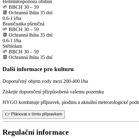
Helmintosporióza obilnin
🌱
BBCH 30 – 59
📆
Ochranná lhůta
35
dní
0.6-1 l/ha
Braničnatka pšeničná
🌱
BBCH 30 – 59
📆
Ochranná lhůta
35
dní
0.6-1 l/ha
Stéblolam
🌱
BBCH 30 – 59
📆
Ochranná lhůta
35
dní
Další informace pro kulturu
Doporučený objem vody mezi 200-400 l/ha
Získejte doporučení přizpůsobená vašemu pozemku
HYGO kombinuje přípravek, plodinu a aktuální meteorologické pod
👉 Plánovat s tímto přípravkem
Regulační informace