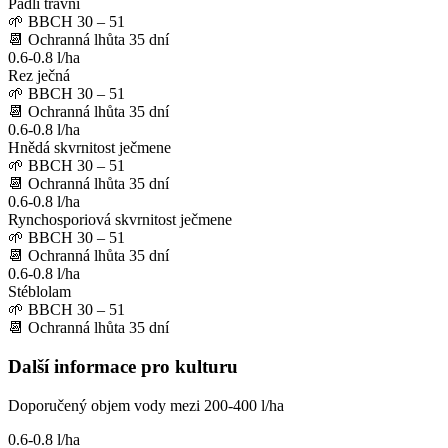
Padlí travní
🌱
BBCH 30 – 51
📆
Ochranná lhůta
35
dní
0.6-0.8 l/ha
Rez ječná
🌱
BBCH 30 – 51
📆
Ochranná lhůta
35
dní
0.6-0.8 l/ha
Hnědá skvrnitost ječmene
🌱
BBCH 30 – 51
📆
Ochranná lhůta
35
dní
0.6-0.8 l/ha
Rynchosporiová skvrnitost ječmene
🌱
BBCH 30 – 51
📆
Ochranná lhůta
35
dní
0.6-0.8 l/ha
Stéblolam
🌱
BBCH 30 – 51
📆
Ochranná lhůta
35
dní
Další informace pro kulturu
Doporučený objem vody mezi 200-400 l/ha
0.6-0.8 l/ha