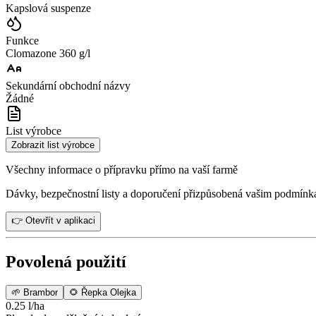
Kapslová suspenze
Funkce
Clomazone 360 g/l
Sekundární obchodní názvy
Žádné
List výrobce
Zobrazit list výrobce
Všechny informace o přípravku přímo na vaší farmě
Dávky, bezpečnostní listy a doporučení přizpůsobená vašim podmínk
👉 Otevřít v aplikaci
Povolená použití
🌱
Brambor
🌻
Řepka Olejka
0.25 l/ha