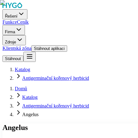
Řešení
Funkce
Ceník
Firma
Zdroje
Klientská zóna
Stáhnout aplikaci
Stáhnout
Katalog
Antigerminační kořenový herbicid
Domů
Katalog
Antigerminační kořenový herbicid
Angelus
Angelus