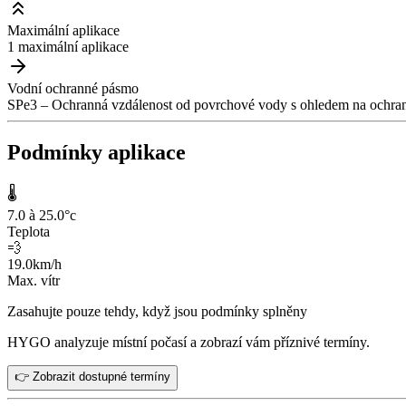
Maximální aplikace
1 maximální aplikace
Vodní ochranné pásmo
SPe3 – Ochranná vzdálenost od povrchové vody s ohledem na ochranu
Podmínky aplikace
🌡️
7.0 à 25.0
°c
Teplota
💨
19.0
km/h
Max. vítr
Zasahujte pouze tehdy, když jsou podmínky splněny
HYGO analyzuje místní počasí a zobrazí vám příznivé termíny.
👉 Zobrazit dostupné termíny