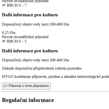
Plevele dvouděložné jednoleté
🌱
BBCH 0 – 7
Další informace pro kulturu
Doporučený objem vody mezi 200-400 l/ha
0.25 l/ha
Plevele dvouděložné jednoleté
🌱
BBCH 0 – 5
Další informace pro kulturu
Doporučený objem vody mezi 200-400 l/ha
Získejte doporučení přizpůsobená vašemu pozemku
HYGO kombinuje přípravek, plodinu a aktuální meteorologické pod
👉 Plánovat s tímto přípravkem
Regulační informace