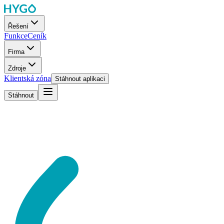
Řešení
Funkce
Ceník
Firma
Zdroje
Klientská zóna
Stáhnout aplikaci
Stáhnout