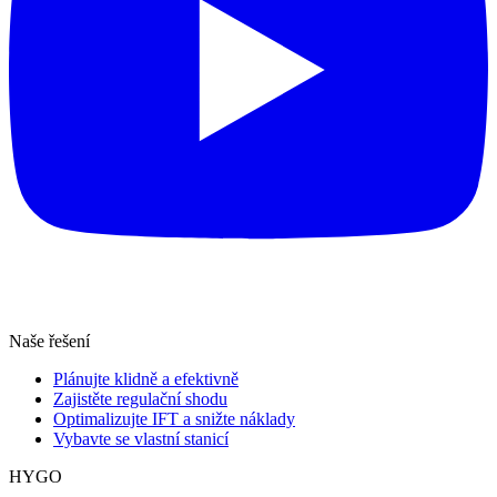
Naše řešení
Plánujte klidně a efektivně
Zajistěte regulační shodu
Optimalizujte IFT a snižte náklady
Vybavte se vlastní stanicí
HYGO