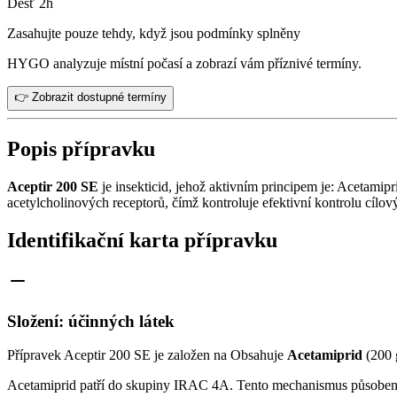
Déšť 2h
Zasahujte pouze tehdy, když jsou podmínky splněny
HYGO analyzuje místní počasí a zobrazí vám příznivé termíny.
👉 Zobrazit dostupné termíny
Popis přípravku
Aceptir 200 SE
je insekticid, jehož aktivním principem je: Acetamip
acetylcholinových receptorů, čímž kontroluje efektivní kontrolu cílo
Identifikační karta přípravku
Složení: účinných látek
Přípravek Aceptir 200 SE je založen na Obsahuje
Acetamiprid
(200 g
Acetamiprid patří do skupiny IRAC 4A. Tento mechanismus působení 