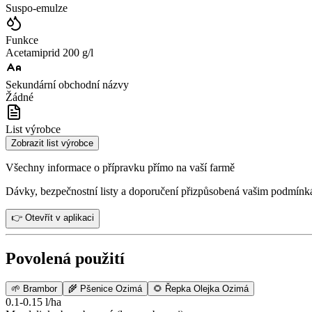
Suspo-emulze
Funkce
Acetamiprid 200 g/l
Sekundární obchodní názvy
Žádné
List výrobce
Zobrazit list výrobce
Všechny informace o přípravku přímo na vaší farmě
Dávky, bezpečnostní listy a doporučení přizpůsobená vašim podmínk
👉 Otevřít v aplikaci
Povolená použití
🌱
Brambor
🌾
Pšenice Ozimá
🌻
Řepka Olejka Ozimá
0.1-0.15 l/ha