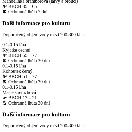
Mandelinka bramborová (larvy a brouci)
🌱
BBCH 35 – 65
📆
Ochranná lhůta
7
dní
Další informace pro kulturu
Doporučený objem vody mezi 200-300 l/ha
0.1-0.15 l/ha
Kyjatka osenní
🌱
BBCH 55 – 77
📆
Ochranná lhůta
30
dní
0.1-0.15 l/ha
Kohoutek černý
🌱
BBCH 51 – 77
📆
Ochranná lhůta
30
dní
0.1-0.15 l/ha
Mšice střemchová
🌱
BBCH 13 – 21
📆
Ochranná lhůta
30
dní
Další informace pro kulturu
Doporučený objem vody mezi 200-300 l/ha