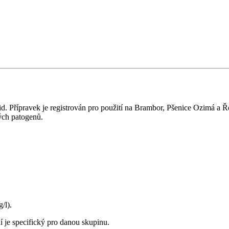
rid. Přípravek je registrován pro použití na Brambor, Pšenice Ozimá a Ř
vých patogenů.
/l).
je specifický pro danou skupinu.