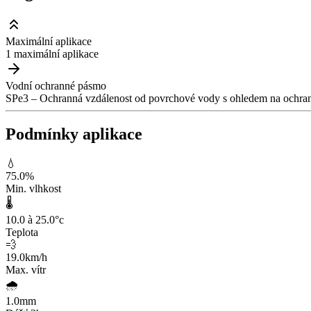
Maximální aplikace
1 maximální aplikace
Vodní ochranné pásmo
SPe3 – Ochranná vzdálenost od povrchové vody s ohledem na ochranu
Podmínky aplikace
💧
75.0
%
Min. vlhkost
🌡️
10.0 à 25.0
°c
Teplota
💨
19.0
km/h
Max. vítr
🌧️
1.0
mm