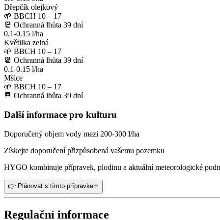
Dřepčík olejkový
🌱
BBCH 10 – 17
📆
Ochranná lhůta
39
dní
0.1-0.15 l/ha
Květilka zelná
🌱
BBCH 10 – 17
📆
Ochranná lhůta
39
dní
0.1-0.15 l/ha
Mšice
🌱
BBCH 10 – 17
📆
Ochranná lhůta
39
dní
Další informace pro kulturu
Doporučený objem vody mezi 200-300 l/ha
Získejte doporučení přizpůsobená vašemu pozemku
HYGO kombinuje přípravek, plodinu a aktuální meteorologické pod
👉 Plánovat s tímto přípravkem
Regulační informace