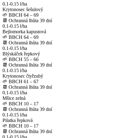
0.1-0.15 l/ha
Krytonosec šešulový
🌱
BBCH 64 – 69
📆
Ochranná lhůta
39
dní
0.1-0.15 l/ha
Bejlomorka kapustová
🌱
BBCH 64 – 69
📆
Ochranná lhůta
39
dní
0.1-0.15 l/ha
Blýskáček řepkový
🌱
BBCH 55 – 66
📆
Ochranná lhůta
39
dní
0.1-0.15 l/ha
Krytonosec čtyřzubý
🌱
BBCH 61 – 67
📆
Ochranná lhůta
39
dní
0.1-0.15 l/ha
Mšice zelná
🌱
BBCH 10 – 17
📆
Ochranná lhůta
39
dní
0.1-0.15 l/ha
Pilatka řepková
🌱
BBCH 10 – 17
📆
Ochranná lhůta
39
dní
0.1-0.15 l/ha