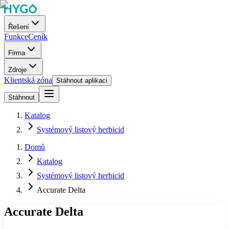
Řešení
Funkce
Ceník
Firma
Zdroje
Klientská zóna
Stáhnout aplikaci
Stáhnout
Katalog
Systémový listový herbicid
Domů
Katalog
Systémový listový herbicid
Accurate Delta
Accurate Delta