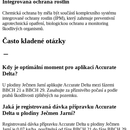
Integrovaná ochrana rostlin
Chemická ochrana by měla být součástí komplexního systému
integrované ochrany rostlin (IPM), který zahrnuje preventivní
agrotechnická opatření, biologickou ochranu a monitoring
škodlivých organismů.
Často kladené otázky
Kdy je optimální moment pro aplikaci Accurate
Delta?
U plodiny Ječmen Jarní aplikujte Accurate Delta mezi fázemi
BBCH 21 a BBCH 29. Zasahujte za příznivého počasí a podle
prahů škodlivosti zjištěných na pozemku.
Jaká je registrovaná dávka přípravku Accurate
Delta u plodiny Ječmen Jarní?
Registrovaná dávka přípravku Accurate Delta u plodiny Ječmen
Jarní je 0.07 kg/ha, použitelná od fáze BBCH 21 do fáze BBCH 29