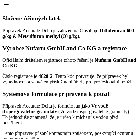
Složení: účinných látek
Přípravek Accurate Delta je založen na Obsahuje
Diflufenican 600
g/kg & Metsulfuron-methyl
(60 g/kg).
Výrobce Nufarm GmbH and Co KG a registrace
Oficiálním držitelem registrace tohoto řešení je
Nufarm GmbH and
Co KG
.
Číslo registrace je
4828-2
. Tento kód potvrzuje, že přípravek byl
vyhodnocen a schválen příslušnými úřady pro profesionální použití.
Systémová formulace připravená k použití
Přípravek Accurate Delta je formulován jako
Ve vodě
dispergovatelné granuláty
(Ve vodě dispergovatelné granuláty).
To jednoduše znamená, že je určen k míchání s vodou před
postřikem.
Tento přípravek působí kontaktním způsobem, poskytující ochranu
na povrchu rostliny.