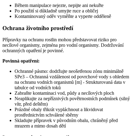
Během manipulace nejezte, nepijte ani nekuřte
Po použití si důkladně umyjte ruce a obličej
Kontaminovaný oděv vyměňte a vyperte odděleně
Ochrana životního prostředí
Přípravky na ochranu rostlin mohou představovat riziko pro
necílové organismy, zejména pro vodní organismy. Dodržování
ochranných opatření je povinné.
Povinná opatření:
Ochranné pásmo: dodržujte neošetřenou zónu minimálně
SPe3 – Ochranná vzdálenost od povrchové vody s ohledem
na ochranu vodních organismů [m] - Strukturovaná data v
tabulce od vodních toků
Zabraňte kontaminaci vod, půdy a necílových ploch
Neaplikujte za nepříznivých povětrnostních podmínek (silný
vítr, před deštěm)
Prázdné obaly třikrát vypláchnout a likvidovat
prostřednictvím schválené sběrny
Skladujte přípravek v původním obalu, chráněný před
mrazem a mimo dosah dětí