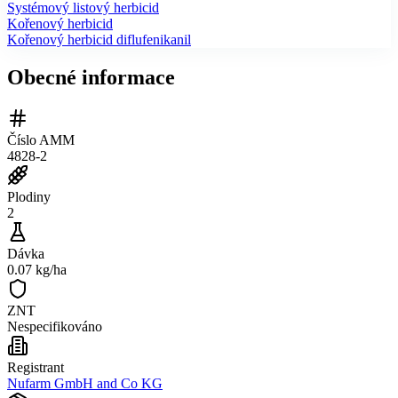
Systémový listový herbicid
Kořenový herbicid
Kořenový herbicid diflufenikanil
Obecné informace
Číslo AMM
4828-2
Plodiny
2
Dávka
0.07 kg/ha
ZNT
Nespecifikováno
Registrant
Nufarm GmbH and Co KG