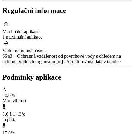
Regulační informace
Maximální aplikace
1 maximální aplikace
Vodní ochranné pásmo
SPe3 – Ochranná vzdálenost od povrchové vody s ohledem na
ochranu vodních organismů [m] - Strukturovaná data v tabulce
Podmínky aplikace
💧
80.0
%
Min. vlhkost
🌡️
8.0 à 14.0
°c
Teplota
🌡️
15.0
°c