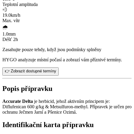
Teplotní amplituda
💨
19.0
km/h
Max. vítr
🌧️
1.0
mm
Déšť 2h
Zasahujte pouze tehdy, když jsou podmínky splněny
HYGO analyzuje místní počasí a zobrazí vám příznivé termíny.
👉 Zobrazit dostupné termíny
Popis přípravku
Accurate Delta
je herbicid, jehož aktivním principem je:
Diflufenican 600 g/kg & Metsulfuron-methyl. Přípravek je určen pro
ochranu Ječmen Jarní a Pšenice Ozimá.
Identifikační karta přípravku