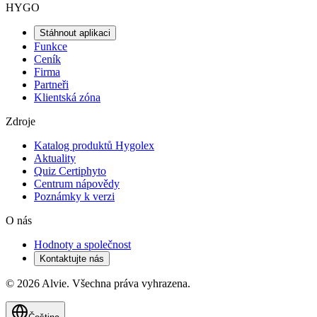
HYGO
Stáhnout aplikaci
Funkce
Ceník
Firma
Partneři
Klientská zóna
Zdroje
Katalog produktů Hygolex
Aktuality
Quiz Certiphyto
Centrum nápovědy
Poznámky k verzi
O nás
Hodnoty a společnost
Kontaktujte nás
© 2026 Alvie. Všechna práva vyhrazena.