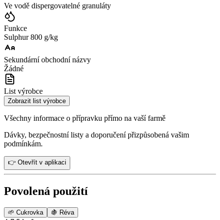
Ve vodě dispergovatelné granuláty
Funkce
Sulphur 800 g/kg
Sekundární obchodní názvy
Žádné
List výrobce
Zobrazit list výrobce
Všechny informace o přípravku přímo na vaší farmě
Dávky, bezpečnostní listy a doporučení přizpůsobená vašim
podmínkám.
👉 Otevřít v aplikaci
Povolená použití
🌱
Cukrovka
🍇
Réva