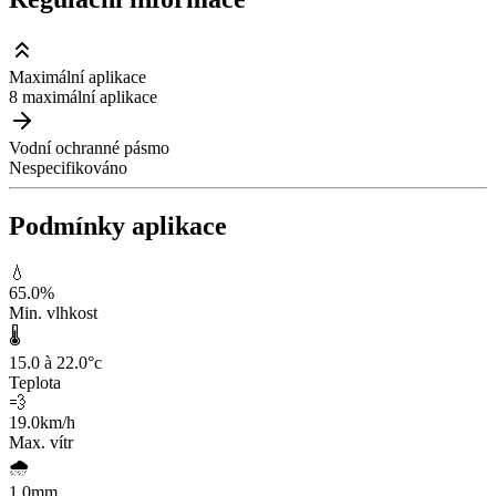
Maximální aplikace
8 maximální aplikace
Vodní ochranné pásmo
Nespecifikováno
Podmínky aplikace
💧
65.0
%
Min. vlhkost
🌡️
15.0 à 22.0
°c
Teplota
💨
19.0
km/h
Max. vítr
🌧️
1.0
mm