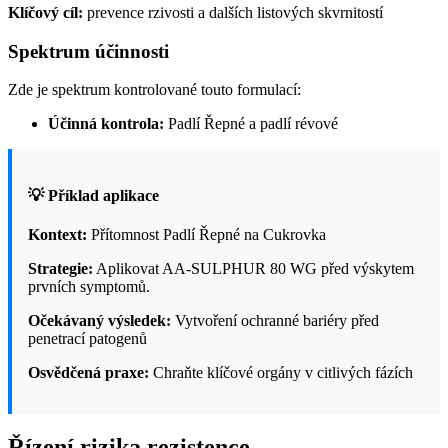
Klíčový cíl:
prevence rzivosti a dalších listových skvrnitostí
Spektrum účinnosti
Zde je spektrum kontrolované touto formulací:
Účinná kontrola:
Padlí Řepné a padlí révové
💡 Příklad aplikace
Kontext:
Přítomnost Padlí Řepné na Cukrovka
Strategie:
Aplikovat AA-SULPHUR 80 WG před výskytem
prvních symptomů.
Očekávaný výsledek:
Vytvoření ochranné bariéry před
penetrací patogenů
Osvědčená praxe:
Chraňte klíčové orgány v citlivých fázích
Řízení rizika rezistence