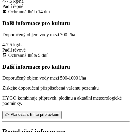
4-7.5 kg/ha
Padlí řepné
📆
Ochranná lhůta
14
dní
Další informace pro kulturu
Doporučený objem vody mezi 300 l/ha
4-7.5 kg/ha
Padlí révové
📆
Ochranná lhůta
5
dní
Další informace pro kulturu
Doporučený objem vody mezi 500-1000 l/ha
Získejte doporučení přizpůsobená vašemu pozemku
HYGO kombinuje přípravek, plodinu a aktuální meteorologické
podmínky.
👉 Plánovat s tímto přípravkem
Regulační informace