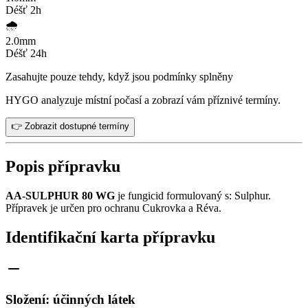
Déšť 2h
🌧️
2.0
mm
Déšť 24h
Zasahujte pouze tehdy, když jsou podmínky splněny
HYGO analyzuje místní počasí a zobrazí vám příznivé termíny.
👉 Zobrazit dostupné termíny
Popis přípravku
AA-SULPHUR 80 WG
je fungicid formulovaný s: Sulphur.
Přípravek je určen pro ochranu Cukrovka a Réva.
Identifikační karta přípravku
Složení: účinných látek