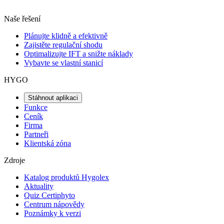
Naše řešení
Plánujte klidně a efektivně
Zajistěte regulační shodu
Optimalizujte IFT a snižte náklady
Vybavte se vlastní stanicí
HYGO
Stáhnout aplikaci
Funkce
Ceník
Firma
Partneři
Klientská zóna
Zdroje
Katalog produktů Hygolex
Aktuality
Quiz Certiphyto
Centrum nápovědy
Poznámky k verzi