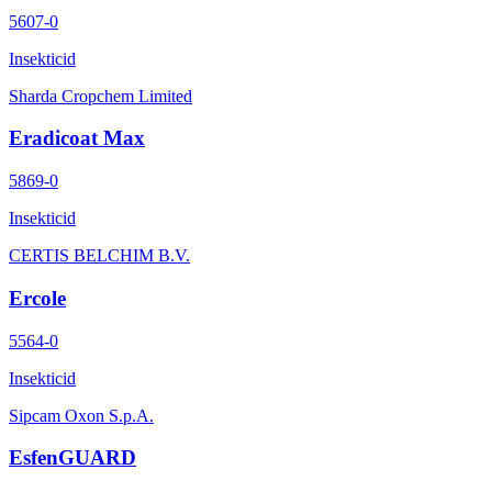
5607-0
Insekticid
Sharda Cropchem Limited
Eradicoat Max
5869-0
Insekticid
CERTIS BELCHIM B.V.
Ercole
5564-0
Insekticid
Sipcam Oxon S.p.A.
EsfenGUARD