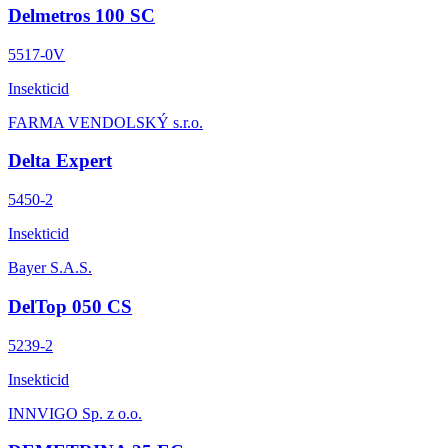
Delmetros 100 SC
5517-0V
Insekticid
FARMA VENDOLSKÝ s.r.o.
Delta Expert
5450-2
Insekticid
Bayer S.A.S.
DelTop 050 CS
5239-2
Insekticid
INNVIGO Sp. z o.o.