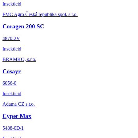
Insekticid
FMC Agro Česká republika spol. s r.o.
Coragen 200 SC
4870-2V
Insekticid
BRAMKO, s.r.o.
Cosayr
6056-0
Insekticid
Adama CZ s.r.o.
Cyper Max
5488-0D/1