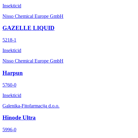
Insekticid
Nisso Chemical Europe GmbH
GAZELLE LIQUID
5218-1
Insekticid
Nisso Chemical Europe GmbH
Harpun
5760-0
Insekticid
Galenika-Fitofarmacija d.o.o.
Hinode Ultra
5996-0