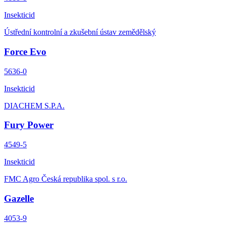
Insekticid
Ústřední kontrolní a zkušební ústav zemědělský
Force Evo
5636-0
Insekticid
DIACHEM S.P.A.
Fury Power
4549-5
Insekticid
FMC Agro Česká republika spol. s r.o.
Gazelle
4053-9